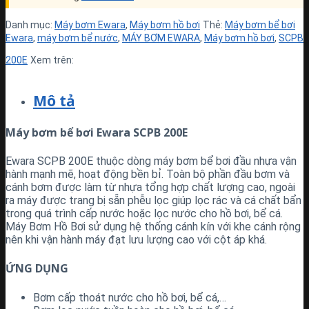
Danh mục:
Máy bơm Ewara
,
Máy bơm hồ bơi
Thẻ:
Máy bơm bể bơi
Ewara
,
máy bơm bể nước
,
MÁY BƠM EWARA
,
Máy bơm hồ bơi
,
SCPB
200E
Xem trên:
Mô tả
Máy bơm bể bơi Ewara SCPB 200E
Ewara SCPB 200E thuộc dòng máy bơm bể bơi đầu nhựa vận
hành mạnh mẽ, hoạt động bền bỉ. Toàn bộ phần đầu bơm và
cánh bơm được làm từ nhựa tổng hợp chất lượng cao, ngoài
ra máy được trang bị sẵn phễu lọc giúp lọc rác và cá chất bẩn
trong quá trình cấp nước hoặc lọc nước cho hồ bơi, bể cá.
Máy Bơm Hồ Bơi sử dụng hệ thống cánh kín với khe cánh rộng
nên khi vận hành máy đạt lưu lượng cao với cột áp khá.
ỨNG DỤNG
Bơm cấp thoát nước cho hồ bơi, bể cá,…