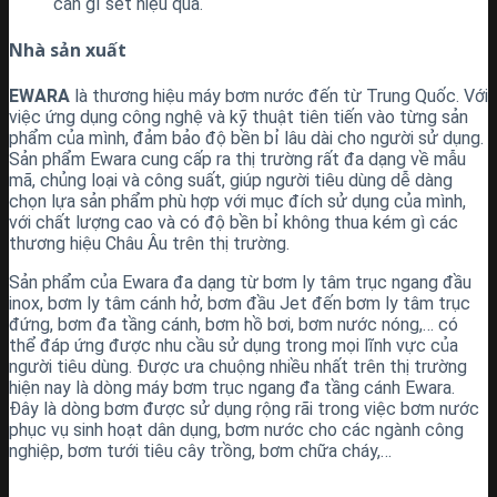
cản gỉ set hiệu quả.
Nhà sản xuất
EWARA
là thương hiệu máy bơm nước đến từ Trung Quốc. Với
việc ứng dụng công nghệ và kỹ thuật tiên tiến vào từng sản
phẩm của mình, đảm bảo độ bền bỉ lâu dài cho người sử dụng.
Sản phẩm Ewara cung cấp ra thị trường rất đa dạng về mẫu
mã, chủng loại và công suất, giúp người tiêu dùng dễ dàng
chọn lựa sản phẩm phù hợp với mục đích sử dụng của mình,
với chất lượng cao và có độ bền bỉ không thua kém gì các
thương hiệu Châu Âu trên thị trường.
Sản phẩm của Ewara đa dạng từ bơm ly tâm trục ngang đầu
inox, bơm ly tâm cánh hở, bơm đầu Jet đến bơm ly tâm trục
đứng, bơm đa tầng cánh, bơm hồ bơi, bơm nước nóng,… có
thể đáp ứng được nhu cầu sử dụng trong mọi lĩnh vực của
người tiêu dùng. Được ưa chuộng nhiều nhất trên thị trường
hiện nay là dòng máy bơm trục ngang đa tầng cánh Ewara.
Đây là dòng bơm được sử dụng rộng rãi trong việc bơm nước
phục vụ sinh hoạt dân dụng, bơm nước cho các ngành công
nghiệp, bơm tưới tiêu cây trồng, bơm chữa cháy,…