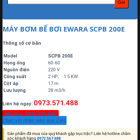
MÁY BƠM BỂ BƠI EWARA SCPB 200E
Thông số cơ bản
Model
SCPB 200E
Họng
ống
60-60
Nguồn
điện
220 V
Công
suất
2 HP; 1.5 KW
Cộ
t
áp
17 m
Lưu
lượng
28 m3/h
0973.571.488
Liên hệ ngay:
Hotline: 0973 571 488
Chat với nhân viên qua Zalo
Sản phẩm đã mua của quý khách gặp trục trặc? Liên hệ hotline chăm
sóc khách hàng
0972 567 688