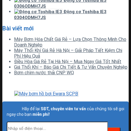
Động cơ Toshiba IE3
0306ODMH7JS
Động cơ Toshiba IE3
0304ODMH7JS
Bài viết mới
Máy Bơm Hóa Chất Giá Rẻ – Lựa Chọn Thông Minh Cho
Doanh Nghiệp
Máy Thổi Khí Giá Rẻ Hà Nội – Giải Pháp Tiết Kiệm Chi
Phí Hiệu Quả
Điều Hòa Giá Rẻ Tại Hà Nội – Mua Ngay Giá Tốt Nhất
Giá Thổi Khí – Báo Giá Chi Tiết & Tư Vấn Chuyên Nghiệp
Bơm chìm nước thải CNP WQ
Hãy để lại
SĐT, chuyên viên tư vấn
của chúng tôi sẽ gọi
ngay cho bạn
miễn phí!