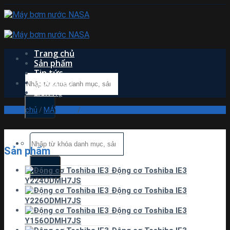
Skip
to
content
Trang chủ
Sản phẩm
Tin tức
Tìm
Giới thiệu
kiếm:
Liên hệ
Trang chủ
/
MÁY BƠM
/
Máy bơm hồ bơi
Tìm
kiếm:
Sản phẩm
Động cơ Toshiba IE3
Y224ODMH7JS
Động cơ Toshiba IE3
Y226ODMH7JS
Động cơ Toshiba IE3
Y156ODMH7JS