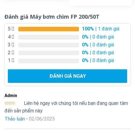
Đánh giá Máy bơm chìm FP 200/50T
5
100%
| 1 đánh giá
4
0%
| 0 đánh giá
3
0%
| 0 đánh giá
2
0%
| 0 đánh giá
1
0%
| 0 đánh giá
ĐÁNH GIÁ NGAY
Admin
Liên hệ ngay với chúng tôi nếu bạn đang quan tâm
Được xếp
đến sản phẩm này
hạng
5
5
sao
Thảo luận
•
02/06/2025