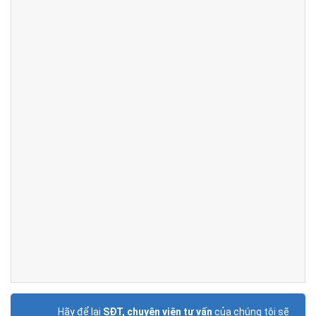
Hãy để lại
SĐT, chuyên viên tư vấn
của chúng tôi sẽ