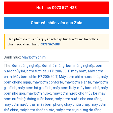
Hotline: 0973 571 488
Chat với nhân viên qua Zalo
Sản phẩm đã mua của quý khách gặp trục trặc? Liên hệ hotline
chăm sóc khách hàng
0972 567 688
Danh mục:
Máy bơm chìm
Thẻ:
Bơm công nghiệp
,
Bơm hố móng
,
bơm nông nghiệp
,
bơm
nước thủy lợi
,
bơm tưới tiêu
,
FP 200/50 T
,
máy bơm
,
Máy bơm
chìm
,
Máy bơm chìm FP 200/50 T
,
Máy bơm chìm nước thải
,
máy
bơm chống ngập
,
máy bơm conforto
,
máy bơm elanta
,
máy bơm
gia đình
,
máy bơm hộ gia đình
,
máy bơm Italy
,
máy bơm nhỏ
,
máy
bơm nhỏ gọn
,
máy bơm nước
,
máy bơm nước cho thủy lợi
,
máy
bơm nước hệ thống tuần hoàn
,
máy bơm nước nhà cao tầng
,
máy bơm nước thai
,
máy bơm phòng cháy chữa cháy
,
máy bơm
thả chìm
,
máy bơm thoát nước
,
máy bơm trục đứng đa tầng