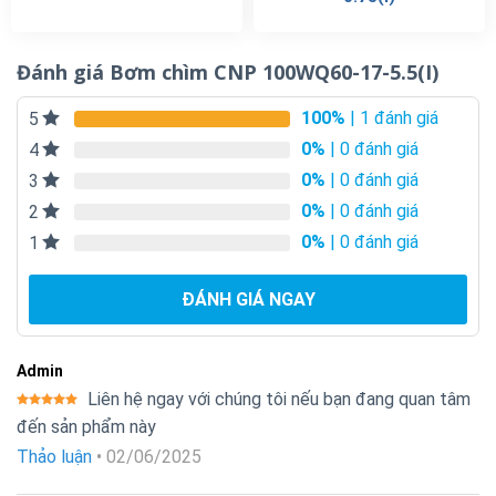
Đánh giá Bơm chìm CNP 100WQ60-17-5.5(I)
100%
| 1 đánh giá
5
0%
| 0 đánh giá
4
0%
| 0 đánh giá
3
0%
| 0 đánh giá
2
0%
| 0 đánh giá
1
ĐÁNH GIÁ NGAY
Admin
Liên hệ ngay với chúng tôi nếu bạn đang quan tâm
Được xếp
đến sản phẩm này
hạng
5
5
sao
Thảo luận
•
02/06/2025