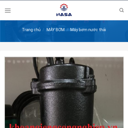
Skip
to
content
Trang chủ
/
MÁY BƠM
/
Máy bơm nước thải