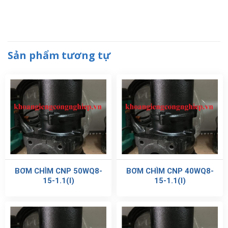
Sản phẩm tương tự
BƠM CHÌM CNP 50WQ8-
BƠM CHÌM CNP 40WQ8-
15-1.1(I)
15-1.1(I)