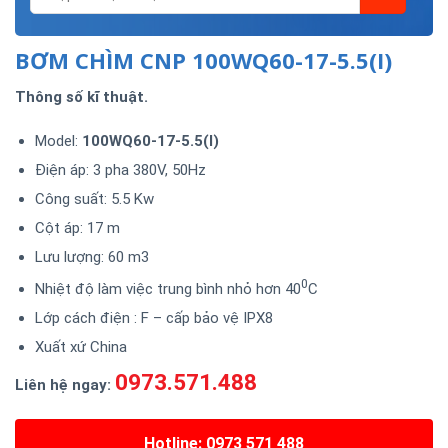
BƠM CHÌM CNP 100WQ60-17-5.5(I)
Thông số kĩ thuật.
Model:
100WQ60-17-5.5(I)
Điện áp: 3 pha 380V, 50Hz
Công suất: 5.5 Kw
Cột áp: 17 m
Lưu lượng: 60 m3
0
Nhiệt độ làm việc trung bình nhỏ hơn 40
C
Lớp cách điện : F – cấp bảo vệ IPX8
Xuất xứ China
0973.571.488
Liên hệ ngay:
Hotline: 0973 571 488