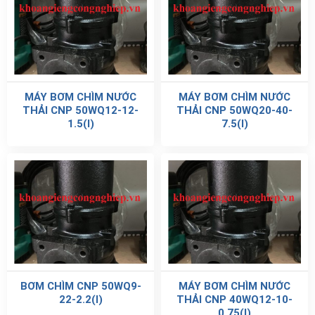
MÁY BƠM CHÌM NƯỚC
MÁY BƠM CHÌM NƯỚC
THẢI CNP 50WQ12-12-
THẢI CNP 50WQ20-40-
1.5(I)
7.5(I)
BƠM CHÌM CNP 50WQ9-
MÁY BƠM CHÌM NƯỚC
22-2.2(I)
THẢI CNP 40WQ12-10-
0.75(I)