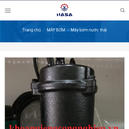
Skip
to
content
Trang chủ
/
MÁY BƠM
/
Máy bơm nước thải