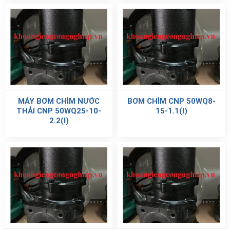
MÁY BƠM CHÌM NƯỚC
BƠM CHÌM CNP 50WQ8-
THẢI CNP 50WQ25-10-
15-1.1(I)
2.2(I)