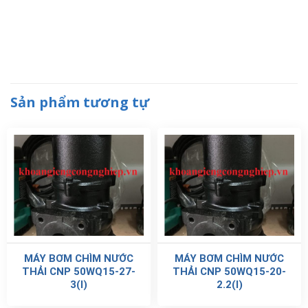
Sản phẩm tương tự
MÁY BƠM CHÌM NƯỚC
MÁY BƠM CHÌM NƯỚC
THẢI CNP 50WQ15-27-
THẢI CNP 50WQ15-20-
3(I)
2.2(I)