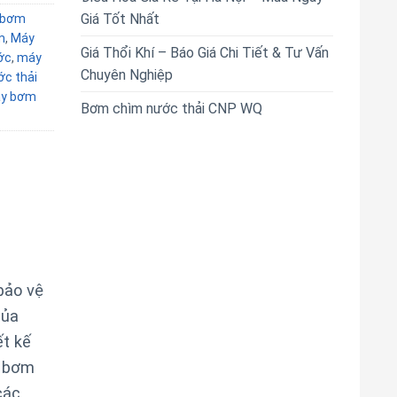
Giá Tốt Nhất
bơm
m
,
Máy
Giá Thổi Khí – Báo Giá Chi Tiết & Tư Vấn
ớc
,
máy
Chuyên Nghiệp
c thải
y bơm
Bơm chìm nước thải CNP WQ
bảo vệ
của
ết kế
ể bơm
các