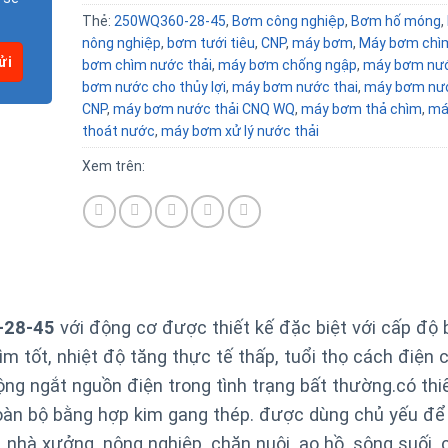
Thẻ:
250WQ360-28-45
,
Bơm công nghiệp
,
Bơm hố móng
,
nông nghiệp
,
bơm tưới tiêu
,
CNP
,
máy bơm
,
Máy bơm chì
bơm chìm nước thải
,
máy bơm chống ngập
,
máy bơm nư
bơm nước cho thủy lợi
,
máy bơm nước thai
,
máy bơm nướ
CNP
,
máy bơm nước thải CNQ WQ
,
máy bơm thả chìm
,
má
thoát nước
,
máy bơm xử lý nước thải
Xem trên:
-28-45
với động cơ được thiết kế đặc biệt với cấp độ 
m tốt, nhiệt độ tăng thực tế thấp, tuổi thọ cách điện 
ng ngắt nguồn điện trong tình trạng bất thường.
có thi
àn bộ bằng hợp kim gang thép. được dùng chủ yếu đ
 nhà xưởng, nông nghiệp, chăn nuôi, ao hồ, sông suối, 