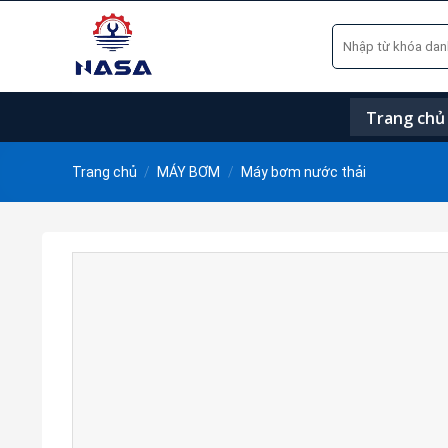
Skip
Tìm
to
kiếm:
content
Trang chủ
Trang chủ
/
MÁY BƠM
/
Máy bơm nước thải