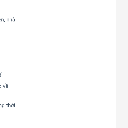
ện, nhà
ế
c về
g thời