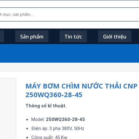
Sản phẩm
Tin tức
Giới thiệu
MÁY BƠM CHÌM NƯỚC THẢI CNP
250WQ360-28-45
Thông số kĩ thuật.
Model:
250WQ360-28-45
Điện áp: 3 pha 380V, 50Hz
Công suất: 45 Kw