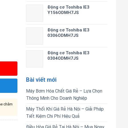
Động cơ Toshiba IE3
Y156ODMH7JS
Động cơ Toshiba IE3
0306ODMH7JS
Động cơ Toshiba IE3
0304ODMH7JS
Bài viết mới
Máy Bơm Hóa Chất Giá Rẻ – Lựa Chọn
Thông Minh Cho Doanh Nghiệp
ine chăm
Máy Thổi Khí Giá Rẻ Hà Nội – Giải Pháp
Tiết Kiệm Chi Phí Hiệu Quả
Điều Hòa Giá Rẻ Tại Hà Nội – Mua Ngay