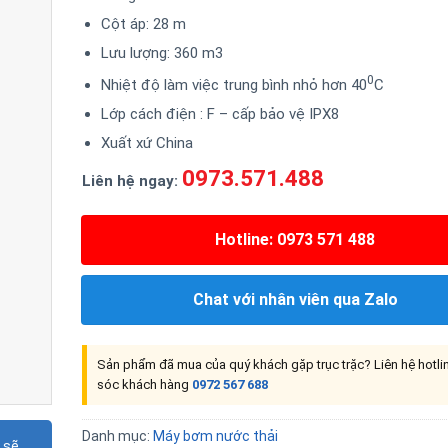
Cột áp: 28 m
Lưu lượng: 360 m3
0
Nhiệt độ làm việc trung bình nhỏ hơn 40
C
Lớp cách điện : F – cấp bảo vệ IPX8
Xuất xứ China
0973.571.488
Liên hệ ngay:
Hotline: 0973 571 488
Chat với nhân viên qua Zalo
Sản phẩm đã mua của quý khách gặp trục trặc? Liên hệ hotl
sóc khách hàng
0972 567 688
Danh mục:
Máy bơm nước thải
 sẽ