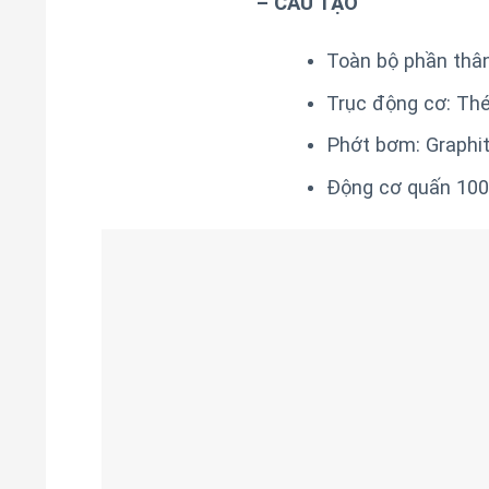
– CẤU TẠO
Toàn bộ phần thâ
Trục động cơ: Th
Phớt bơm: Graphit
Động cơ quấn 100