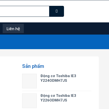
Liên hệ
Sản phẩm
Động cơ Toshiba IE3
Y224ODMH7JS
Động cơ Toshiba IE3
Y226ODMH7JS