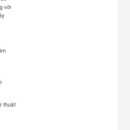
g với
áy
hầm
p
ệ thuật