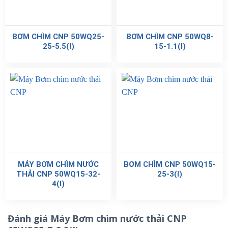
BƠM CHÌM CNP 50WQ25-
BƠM CHÌM CNP 50WQ8-
25-5.5(I)
15-1.1(I)
MÁY BƠM CHÌM NƯỚC
BƠM CHÌM CNP 50WQ15-
THẢI CNP 50WQ15-32-
25-3(I)
4(I)
Đánh giá Máy Bơm chìm nước thải CNP