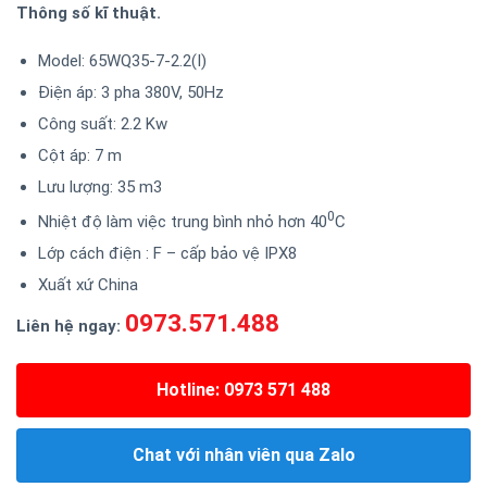
Thông số kĩ thuật.
Model: 65WQ35-7-2.2(I)
Điện áp: 3 pha 380V, 50Hz
Công suất: 2.2 Kw
Cột áp: 7 m
Lưu lượng: 35 m3
0
Nhiệt độ làm việc trung bình nhỏ hơn 40
C
Lớp cách điện : F – cấp bảo vệ IPX8
Xuất xứ China
0973.571.488
Liên hệ ngay:
Hotline: 0973 571 488
Chat với nhân viên qua Zalo