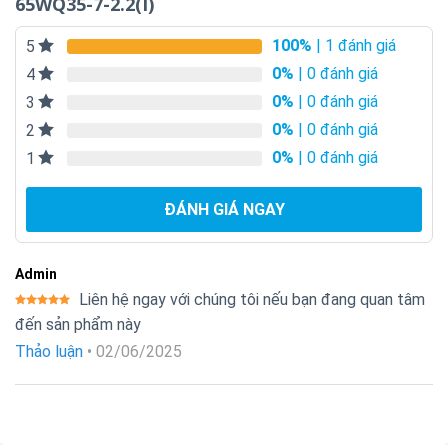
65WQ35-7-2.2(I)
100%
| 1 đánh giá
5
0%
| 0 đánh giá
4
0%
| 0 đánh giá
3
0%
| 0 đánh giá
2
0%
| 0 đánh giá
1
ĐÁNH GIÁ NGAY
Admin
Liên hệ ngay với chúng tôi nếu bạn đang quan tâm
Được xếp
đến sản phẩm này
hạng
5
5
sao
Thảo luận
•
02/06/2025