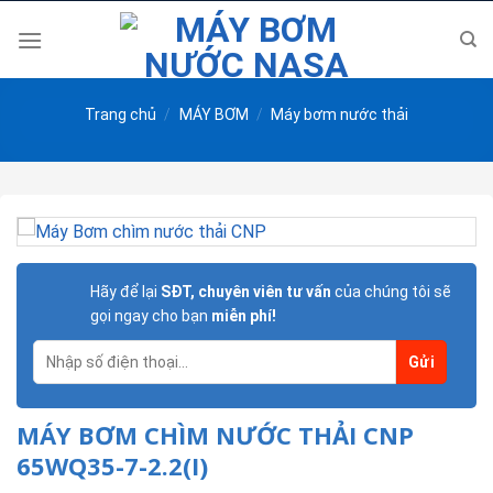
Skip
to
content
Trang chủ
/
MÁY BƠM
/
Máy bơm nước thải
Hãy để lại
SĐT, chuyên viên tư vấn
của chúng tôi sẽ
gọi ngay cho bạn
miễn phí!
MÁY BƠM CHÌM NƯỚC THẢI CNP
65WQ35-7-2.2(I)