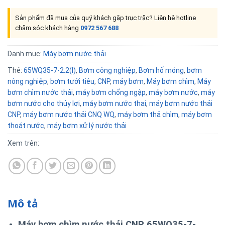
Sản phẩm đã mua của quý khách gặp trục trặc? Liên hệ hotline
chăm sóc khách hàng
0972 567 688
Danh mục:
Máy bơm nước thải
Thẻ:
65WQ35-7-2.2(I)
,
Bơm công nghiệp
,
Bơm hố móng
,
bơm
nông nghiệp
,
bơm tưới tiêu
,
CNP
,
máy bơm
,
Máy bơm chìm
,
Máy
bơm chìm nước thải
,
máy bơm chống ngập
,
máy bơm nước
,
máy
bơm nước cho thủy lợi
,
máy bơm nước thai
,
máy bơm nước thải
CNP
,
máy bơm nước thải CNQ WQ
,
máy bơm thả chìm
,
máy bơm
thoát nước
,
máy bơm xử lý nước thải
Xem trên:
Mô tả
Máy bơm chìm nước thải CNP 65WQ35-7-