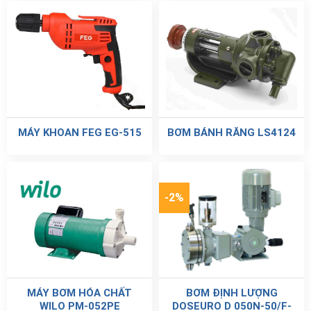
MÁY KHOAN FEG EG-515
BƠM BÁNH RĂNG LS4124
-2%
MÁY BƠM HÓA CHẤT
BƠM ĐỊNH LƯỢNG
WILO PM-052PE
DOSEURO D 050N-50/F-