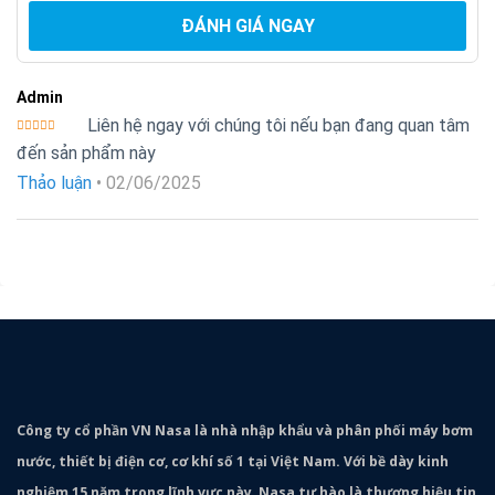
ĐÁNH GIÁ NGAY
Admin
Liên hệ ngay với chúng tôi nếu bạn đang quan tâm
Được xếp
đến sản phẩm này
hạng
5
5
sao
Thảo luận
•
02/06/2025
Công ty cổ phần VN Nasa là nhà nhập khẩu và phân phối máy bơm
nước, thiết bị điện cơ, cơ khí số 1 tại Việt Nam. Với bề dày kinh
nghiệm 15 năm trong lĩnh vực này, Nasa tự hào là thương hiệu tin