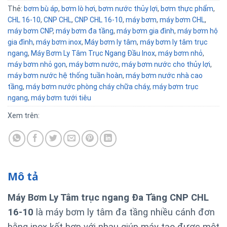
Thẻ:
bơm bù áp
,
bơm lò hơi
,
bơm nước thủy lợi
,
bơm thực phẩm
,
CHL 16-10
,
CNP CHL
,
CNP CHL 16-10
,
máy bơm
,
máy bơm CHL
,
máy bơm CNP
,
máy bơm đa tầng
,
máy bơm gia đình
,
máy bơm hộ
gia đình
,
máy bơm inox
,
Máy bơm ly tâm
,
máy bơm ly tâm trục
ngang
,
Máy Bơm Ly Tâm Trục Ngang Đầu Inox
,
máy bơm nhỏ
,
máy bơm nhỏ gọn
,
máy bơm nước
,
máy bơm nước cho thủy lợi
,
máy bơm nước hệ thống tuần hoàn
,
máy bơm nước nhà cao
tầng
,
máy bơm nước phòng cháy chữa cháy
,
máy bơm trục
ngang
,
máy bơm tưới tiêu
Xem trên:
Mô tả
Máy Bơm Ly Tâm trục ngang Đa Tầng CNP CHL
16-10
là máy bơm ly tâm đa tầng nhiều cánh đơn
bằng inox kết hợp với nhau giúp máy tạo được một