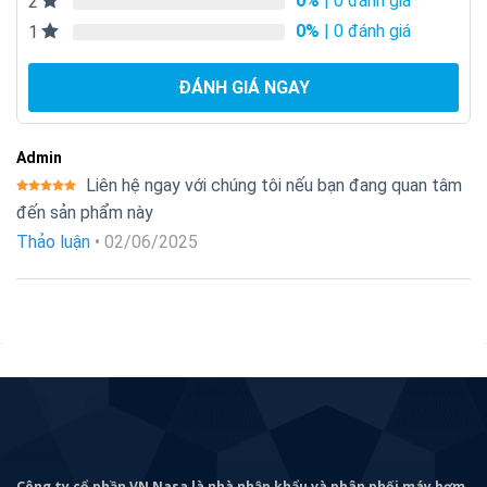
0%
| 0 đánh giá
2
0%
| 0 đánh giá
1
ĐÁNH GIÁ NGAY
Admin
Liên hệ ngay với chúng tôi nếu bạn đang quan tâm
Được xếp
đến sản phẩm này
hạng
5
5
sao
Thảo luận
•
02/06/2025
Công ty cổ phần VN Nasa là nhà nhập khẩu và phân phối máy bơm