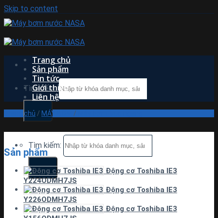
Skip to content
Trang chủ
Sản phẩm
Tin tức
Giới thiệu
Tìm kiếm:
Liên hệ
Trang chủ
/
MÁY BƠM
/
Máy bơm trục ngang
Tìm kiếm:
Sản phẩm
Động cơ Toshiba IE3
Y224ODMH7JS
Động cơ Toshiba IE3
Y226ODMH7JS
Động cơ Toshiba IE3