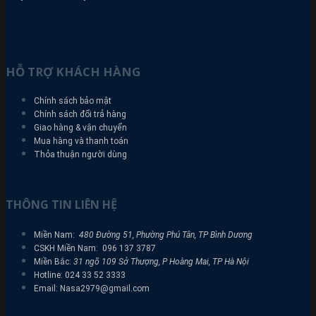
HỖ TRỢ KHÁCH HÀNG
Chính sách bảo mật
Chính sách đổi trả hàng
Giao hàng & vận chuyển
Mua hàng và thanh toán
Thỏa thuận người dùng
THÔNG TIN LIÊN HỆ
Miền Nam:
480 Đường 51, Phường Phú Tân, TP Bình Dương
CSKH Miền Nam: 096 137 3787
Miền Bắc:
31 ngõ 109 Sở Thượng, P Hoàng Mai, TP Hà Nội
Hotline: 024 33 52 3333
Email: Nasa2979@gmail.com