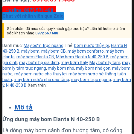
Liên hệ ngay:
Hotline: 0973 571 488
Chat với nhân viên qua Zalo
Sản phẩm đã mua của quý khách gặp trục trặc? Liên hệ hotline chăm
sóc khách hàng
0972 567 688
Danh mục:
Máy bơm trục ngang
Thẻ:
bơm nước thủy lợi
,
Elanta N
40-250 B
,
máy bơm
,
máy bơm CB
,
máy bơm conforto
,
máy bơm
elanta
,
máy bơm Elanta CB
,
Máy bơm Elanta N 40-250 B
,
máy bơm
gia đình
,
máy bơm hộ gia đình
,
máy bơm Italy
,
Máy bơm ly tâm
,
máy
bơm ly tâm trục ngang
,
máy bơm nhỏ
,
máy bơm nhỏ gọn
,
máy bơm
nước
,
máy bơm nước cho thủy lợi
,
máy bơm nước hệ thống tuần
hoàn
,
máy bơm nước nhà cao tầng
,
máy bơm trục ngang
,
máy bơm
ý
,
N 40-250 B
Xem trên:
Mô tả
Ứng dụng máy bơm Elanta N 40-250 B
Là dòng máy bơm cánh đơn hướng tâm, có cổng