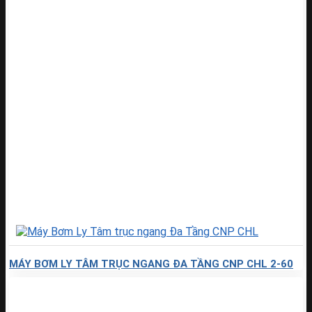
MÁY BƠM LY TÂM TRỤC NGANG ĐA TẦNG CNP CHL 2-60