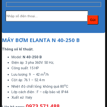
MÁY BƠM ELANTA N 40-250 B
Thông số kĩ thuật.
Model:
N 40-250 B
Điện áp: 3 pha 360V. 50 Hz;
Công suất: 15 HP
3
Lưu lượng: 9 – 42 m
/h
Cột áp: 76.1 – 52.4 m
o
Nhiệt độ chất lỏng: không quá 80
C
Lớp cách điện : F – cấp bảo vệ IP44
Xuất xứ: Italy
0973.571.488