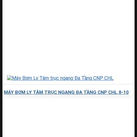
MÁY BƠM LY TÂM TRỤC NGANG ĐA TẦNG CNP CHL 8-10