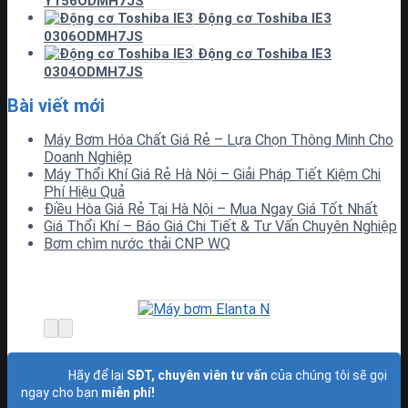
Y156ODMH7JS
Động cơ Toshiba IE3
0306ODMH7JS
Động cơ Toshiba IE3
0304ODMH7JS
Bài viết mới
Máy Bơm Hóa Chất Giá Rẻ – Lựa Chọn Thông Minh Cho
Doanh Nghiệp
Máy Thổi Khí Giá Rẻ Hà Nội – Giải Pháp Tiết Kiệm Chi
Phí Hiệu Quả
Điều Hòa Giá Rẻ Tại Hà Nội – Mua Ngay Giá Tốt Nhất
Giá Thổi Khí – Báo Giá Chi Tiết & Tư Vấn Chuyên Nghiệp
Bơm chìm nước thải CNP WQ
Hãy để lại
SĐT, chuyên viên tư vấn
của chúng tôi sẽ gọi
ngay cho bạn
miễn phí!