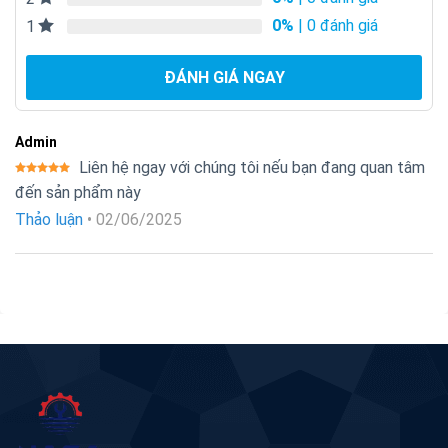
0%
| 0 đánh giá
1
ĐÁNH GIÁ NGAY
Admin
Liên hệ ngay với chúng tôi nếu bạn đang quan tâm
Được xếp
đến sản phẩm này
hạng
5
5
sao
Thảo luận
•
02/06/2025