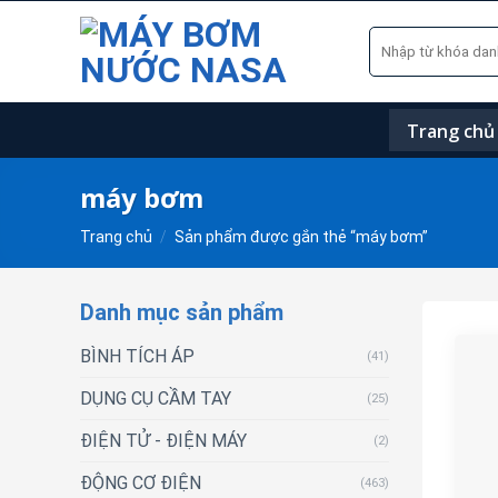
Skip
Tìm
to
kiếm:
content
Trang chủ
máy bơm
Trang chủ
/
Sản phẩm được gắn thẻ “máy bơm”
Danh mục sản phẩm
BÌNH TÍCH ÁP
(41)
DỤNG CỤ CẦM TAY
(25)
ĐIỆN TỬ - ĐIỆN MÁY
(2)
ĐỘNG CƠ ĐIỆN
(463)