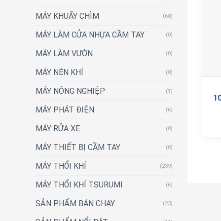
MÁY KHUẤY CHÌM
(68)
MÁY LÀM CỬA NHỰA CẦM TAY
(0)
MÁY LÀM VƯỜN
(0)
MÁY NÉN KHÍ
(0)
MÁY NÔNG NGHIỆP
(1)
1
MÁY PHÁT ĐIỆN
(6)
MÁY RỬA XE
(0)
MÁY THIẾT BỊ CẦM TAY
(0)
MÁY THỔI KHÍ
(239)
MÁY THỔI KHÍ TSURUMI
(6)
SẢN PHẨM BÁN CHẠY
(23)