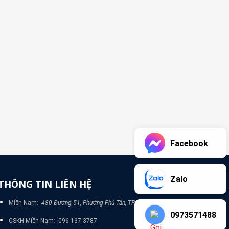
Facebook
Zalo
THÔNG TIN LIÊN HỆ
Miền Nam:
480 Đường 51, Phường Phú Tân, TP Bình Dương
0973571488
CSKH Miền Nam: 096 137 3787