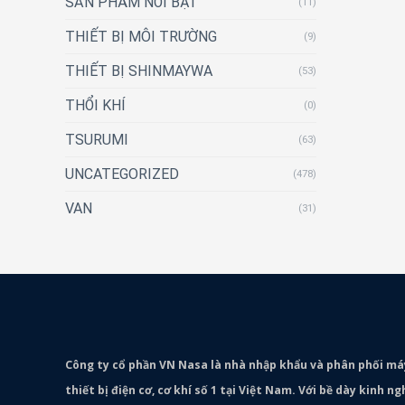
SẢN PHẨM NỔI BẬT
(11)
THIẾT BỊ MÔI TRƯỜNG
(9)
THIẾT BỊ SHINMAYWA
(53)
THỔI KHÍ
(0)
TSURUMI
(63)
UNCATEGORIZED
(478)
VAN
(31)
Công ty cổ phần VN Nasa là nhà nhập khẩu và phân phối m
thiết bị điện cơ, cơ khí số 1 tại Việt Nam. Với bề dày kinh 