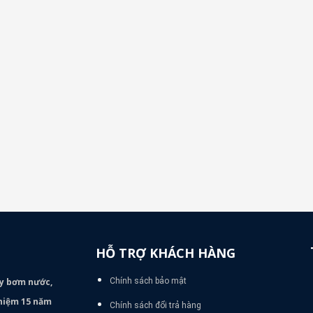
HỖ TRỢ KHÁCH HÀNG
áy bơm
nước,
Chính sách bảo mật
nghiệm 15 năm
Chính sách đổi trả hàng