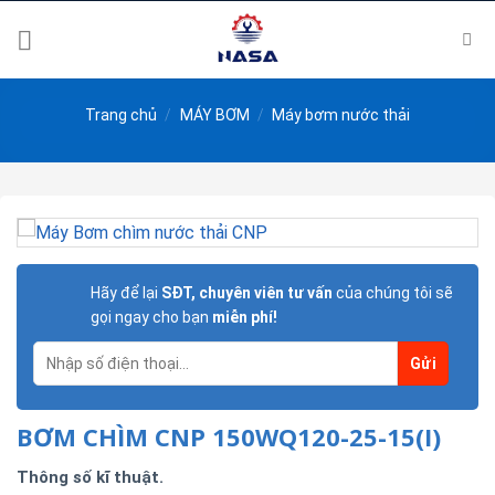
Skip
to
content
Trang chủ
/
MÁY BƠM
/
Máy bơm nước thải
Hãy để lại
SĐT, chuyên viên tư vấn
của chúng tôi sẽ
gọi ngay cho bạn
miễn phí!
BƠM CHÌM CNP 150WQ120-25-15(I)
Thông số kĩ thuật.