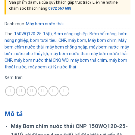
Sản phẩm đã mua của quý khách gặp trục trặc? Liên hệ hotline
chăm sóc khách hàng
0972 567 688
Danh mục:
Máy bơm nước thải
Thẻ:
150WQ120-25-15(I)
,
Bơm công nghiệp
,
Bơm hố móng
,
bơm
nông nghiệp
,
bơm tưới tiêu
,
CNP
,
máy bơm
,
Máy bơm chìm
,
Máy
bơm chìm nước thải
,
máy bơm chống ngập
,
máy bơm nước
,
máy
bơm nước cho thủy lợi
,
máy bơm nước thai
,
máy bơm nước thải
CNP
,
máy bơm nước thải CNQ WQ
,
máy bơm thả chìm
,
máy bơm
thoát nước
,
máy bơm xử lý nước thải
Xem trên:
Mô tả
Máy Bơm chìm nước thải CNP 150WQ120-25-
15(I)