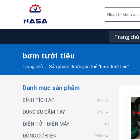
Skip
Tìm
to
kiếm:
content
Trang chủ
bơm tưới tiêu
Trang chủ
/
Sản phẩm được gắn thẻ “bơm tưới tiêu”
Danh mục sản phẩm
BÌNH TÍCH ÁP
(41)
DỤNG CỤ CẦM TAY
(25)
ĐIỆN TỬ - ĐIỆN MÁY
(2)
ĐỘNG CƠ ĐIỆN
(469)