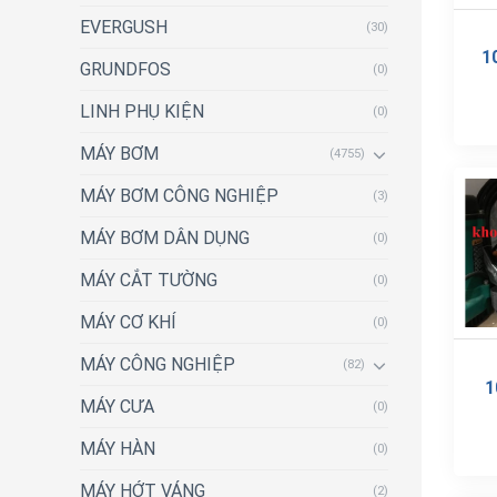
EVERGUSH
(30)
1
GRUNDFOS
(0)
LINH PHỤ KIỆN
(0)
MÁY BƠM
(4755)
MÁY BƠM CÔNG NGHIỆP
(3)
MÁY BƠM DÂN DỤNG
(0)
MÁY CẮT TƯỜNG
(0)
MÁY CƠ KHÍ
(0)
MÁY CÔNG NGHIỆP
(82)
1
MÁY CƯA
(0)
MÁY HÀN
(0)
MÁY HỚT VÁNG
(2)