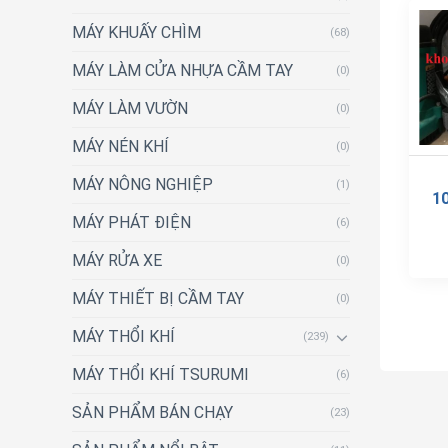
MÁY KHUẤY CHÌM
(68)
MÁY LÀM CỬA NHỰA CẦM TAY
(0)
MÁY LÀM VƯỜN
(0)
MÁY NÉN KHÍ
(0)
MÁY NÔNG NGHIỆP
(1)
1
MÁY PHÁT ĐIỆN
(6)
MÁY RỬA XE
(0)
MÁY THIẾT BỊ CẦM TAY
(0)
MÁY THỔI KHÍ
(239)
MÁY THỔI KHÍ TSURUMI
(6)
SẢN PHẨM BÁN CHẠY
(23)