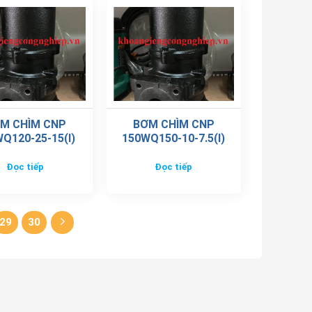
M CHÌM CNP
BƠM CHÌM CNP
Q120-25-15(I)
150WQ150-10-7.5(I)
Đọc tiếp
Đọc tiếp
29
30