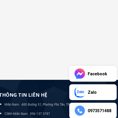
Facebook
Zalo
THÔNG TIN LIÊN HỆ
Miền Nam:
480 Đường 51, Phường Phú Tân, TP Bình Dương
0973571488
CSKH Miền Nam: 096 137 3787