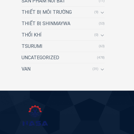
SẢN PHẨM NỔI BẬT
(11)
THIẾT BỊ MÔI TRƯỜNG
(9)
THIẾT BỊ SHINMAYWA
(53)
THỔI KHÍ
(0)
TSURUMI
(63)
UNCATEGORIZED
(478)
VAN
(31)