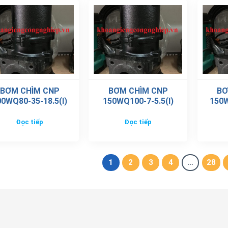
BƠM CHÌM CNP
BƠM CHÌM CNP
BƠ
00WQ80-35-18.5(I)
150WQ100-7-5.5(I)
150W
Đọc tiếp
Đọc tiếp
1
2
3
4
…
28