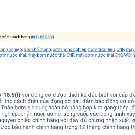
ăm sóc khách hàng
0972 567 688
ông nghiệp
,
Bơm hố móng
,
bơm nông nghiệp
,
bơm tưới tiêu
,
CNP
,
máy
ơm nước thai
,
máy bơm nước thải CNP
,
máy bơm nước thải CNQ WQ
,
m
-18.5(I)
với động cơ được thiết kế đặc biệt với cấp độ
uổi thọ cách điện của động cơ dài, đảm bảo động cơ có 
. Thân bơm sử dụng toàn bộ bằng hợp kim gang thép.
g nghiệp, chăn nuôi, ao hồ, sông suối, các công trình 
yên chiếc chính hãng với đầy đủ chứng nhận xuất x
y được bảo hành chính hãng trong 12 tháng chính hãng 