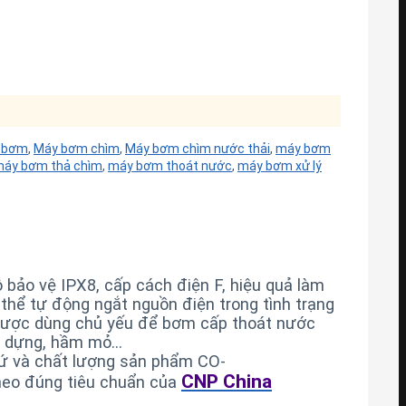
 bơm
,
Máy bơm chìm
,
Máy bơm chìm nước thải
,
máy bơm
áy bơm thả chìm
,
máy bơm thoát nước
,
máy bơm xử lý
 bảo vệ IPX8, cấp cách điện F, hiệu quả làm
thể tự động ngắt nguồn điện trong tình trạng
 được dùng chủ yếu để bơm cấp thoát nước
xây dựng, hầm mỏ…
ứ và chất lượng sản phẩm CO-
CNP China
theo đúng tiêu chuẩn của