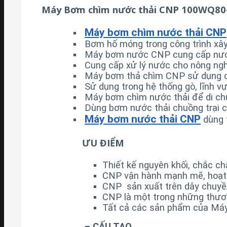
Máy Bơm chìm nước thải CNP 100WQ80-
Máy bơm chìm nước thải CNP
Bơm hố móng trong công trình xâ
Máy bơm nước CNP cung cấp nước ch
Cung cấp xử lý nước cho nông nghiệ
Máy bơm thả chìm CNP sử dụng cho
Sử dụng trong hệ thống gò, lĩnh v
Máy bơm chìm nước thải để di chu
Dùng bơm nước thải chuồng trại ch
Máy bơm nước thải CNP
dùng t
ƯU ĐIỂM
Thiết kế nguyên khối, chắc c
CNP vận hành mạnh mẽ, hoạt 
CNP sản xuất trên dây chuyền
CNP là một trong những thươ
Tất cả các sản phẩm của Máy
– CẤU TẠO