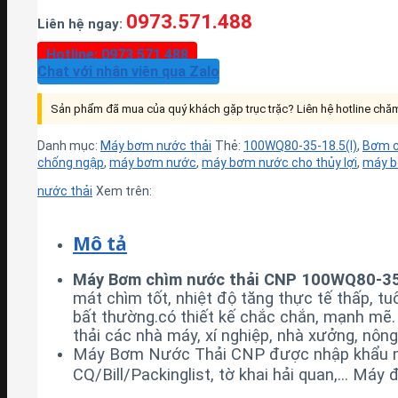
0973.571.488
Liên hệ ngay:
Hotline: 0973 571 488
Chat với nhân viên qua Zalo
Sản phẩm đã mua của quý khách gặp trục trặc? Liên hệ hotline ch
Danh mục:
Máy bơm nước thải
Thẻ:
100WQ80-35-18.5(I)
,
Bơm c
chống ngập
,
máy bơm nước
,
máy bơm nước cho thủy lợi
,
máy b
nước thải
Xem trên:
Mô tả
Máy Bơm chìm nước thải CNP 100WQ80-35
mát chìm tốt, nhiệt độ tăng thực tế thấp, t
bất thường.
có thiết kế chắc chắn, mạnh mẽ
thải các nhà máy, xí nghiệp, nhà xưởng, nôn
Máy Bơm Nước Thải CNP được nhập khẩu ngu
CQ/Bill/Packinglist, tờ khai hải quan,… Má