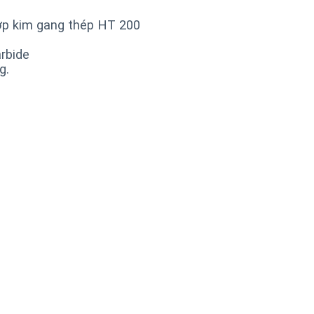
ợp kim gang thép HT 200
rbide
g.