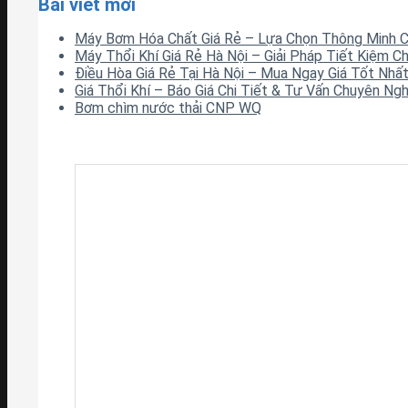
Bài viết mới
Máy Bơm Hóa Chất Giá Rẻ – Lựa Chọn Thông Minh 
Máy Thổi Khí Giá Rẻ Hà Nội – Giải Pháp Tiết Kiệm Ch
Điều Hòa Giá Rẻ Tại Hà Nội – Mua Ngay Giá Tốt Nhấ
Giá Thổi Khí – Báo Giá Chi Tiết & Tư Vấn Chuyên Ng
Bơm chìm nước thải CNP WQ