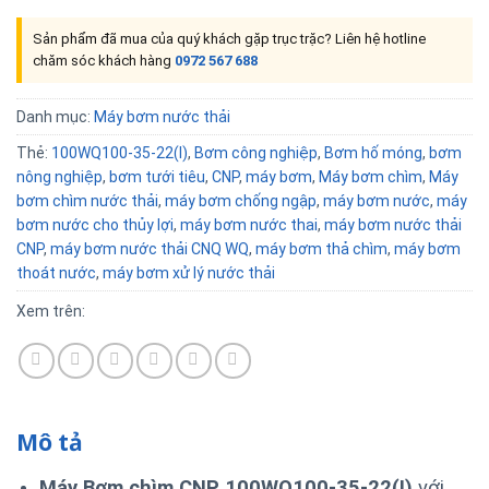
Sản phẩm đã mua của quý khách gặp trục trặc? Liên hệ hotline
chăm sóc khách hàng
0972 567 688
Danh mục:
Máy bơm nước thải
Thẻ:
100WQ100-35-22(I)
,
Bơm công nghiệp
,
Bơm hố móng
,
bơm
nông nghiệp
,
bơm tưới tiêu
,
CNP
,
máy bơm
,
Máy bơm chìm
,
Máy
bơm chìm nước thải
,
máy bơm chống ngập
,
máy bơm nước
,
máy
bơm nước cho thủy lợi
,
máy bơm nước thai
,
máy bơm nước thải
CNP
,
máy bơm nước thải CNQ WQ
,
máy bơm thả chìm
,
máy bơm
thoát nước
,
máy bơm xử lý nước thải
Xem trên:
Mô tả
Máy Bơm chìm CNP 100WQ100-35-22(I)
với