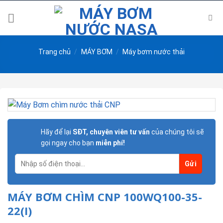
Skip
to
content
Trang chủ
/
MÁY BƠM
/
Máy bơm nước thải
Hãy để lại
SĐT, chuyên viên tư vấn
của chúng tôi sẽ
gọi ngay cho bạn
miễn phí!
MÁY BƠM CHÌM CNP 100WQ100-35-
22(I)