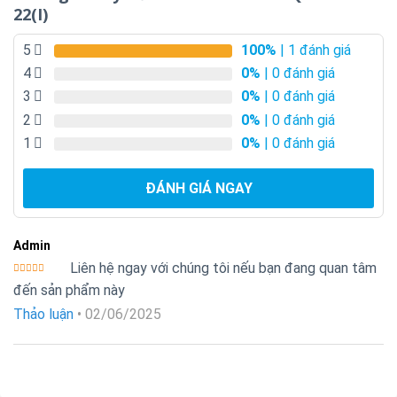
22(I)
5
100%
| 1 đánh giá
4
0%
| 0 đánh giá
3
0%
| 0 đánh giá
2
0%
| 0 đánh giá
1
0%
| 0 đánh giá
ĐÁNH GIÁ NGAY
Admin
Liên hệ ngay với chúng tôi nếu bạn đang quan tâm
Được xếp
đến sản phẩm này
hạng
5
5
sao
Thảo luận
•
02/06/2025