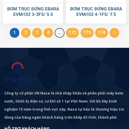
BƠM TRỤC ĐỨNG EBARA
BƠM TRỤC ĐỨNG EBARA
EVM/I32 3-3F5/ 5.5
EVM/I32 4-1F5/ 7.5
1
2
3
4
…
172
173
174
Công ty cổ phần VN Nasa là nhà nhập khẩu và phân phối máy bơm
nước, thiết bị điện cơ, cơ khí số 1 tại Việt Nam. Với bề dày kinh
nghiệm 15 năm trong lĩnh vực này, Nasa tự hào là thương hiệu tin
dùng của hàng ngàn khách hàng trên khắp 63 tỉnh, thành phố.
HỖ TRỢ KHÁCH HÀNG