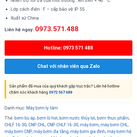
Nhiệt độ tối đa của môi trường : lên đến + 40 ° C
Lớp cách điện : F – cấp bảo vệ IP 55
Xuất xứ China
0973.571.488
Liên hệ ngay:
Hotline: 0973 571 488
Chat với nhân viên qua Zalo
Sản phẩm đã mua của quý khách gặp trục trặc? Liên hệ hotline
chăm sóc khách hàng
0972 567 688
Danh mục:
Máy bơm ly tâm
Thẻ:
bơm bù áp
,
bơm lò hơi
,
bơm nước thủy lợi
,
bơm thực phẩm
,
CHLF 16-30
,
CNP CHL
,
CNP CHLF 16-30
,
máy bơm
,
máy bơm CHL
,
máy bơm CNP
,
máy bơm đa tầng
,
máy bơm gia đình
,
máy bơm hộ