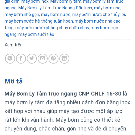
gia đình
,
máy bơm inox
,
Máy bơm ly tâm
,
máy bơm ly tâm trục
ngang
,
Máy Bơm Ly Tâm Trục Ngang Đầu Inox
,
máy bơm nhỏ
,
máy bơm nhỏ gọn
,
máy bơm nước
,
máy bơm nước cho thủy lợi
,
máy bơm nước hệ thống tuần hoàn
,
máy bơm nước nhà cao
tầng
,
máy bơm nước phòng cháy chữa cháy
,
máy bơm trục
ngang
,
máy bơm tưới tiêu
Xem trên:
Mô tả
Máy Bơm Ly Tâm trục ngang CNP CHLF 16-30
là
máy bơm ly tâm đa tầng nhiều cánh đơn bằng inox
kết hợp với nhau giúp máy tạo được một áp lực
rất lớn khi vận hành. Máy bơm
cũng có thiết kế
chuyên dụng, chắc chắn, gọn nhẹ và dễ di chuyển