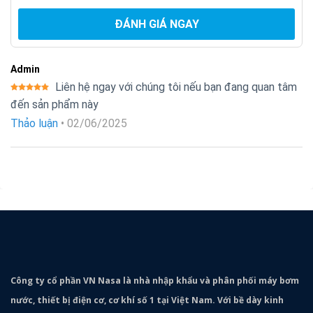
ĐÁNH GIÁ NGAY
Admin
Liên hệ ngay với chúng tôi nếu bạn đang quan tâm
Được xếp
đến sản phẩm này
hạng
5
5
sao
Thảo luận
•
02/06/2025
Công ty cổ phần VN Nasa là nhà nhập khẩu và phân phối máy bơm
nước, thiết bị điện cơ, cơ khí số 1 tại Việt Nam. Với bề dày kinh