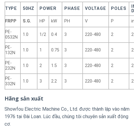
TYPE
50HZ
POWER
PHASE
VOLTAGE
POLES
D
FRPP
S.G.
HP
kW
PH
V
P
i
PE-
1.0
1/2
0.4
3
220-480
2
2
0532N
PE-
1.0
1
0.75
3
220-480
2
2
132N
PE-
1.0
2
1.5
3
220-480
2
2
232N
PE-
1.0
3
2.2
3
220-480
2
2
332N
Hãng sản xuất
Showfou Electric Machine Co., Ltd. được thành lập vào năm
1976 tại Đài Loan. Lúc đầu, chúng tôi chuyên sản xuất động
cơ.