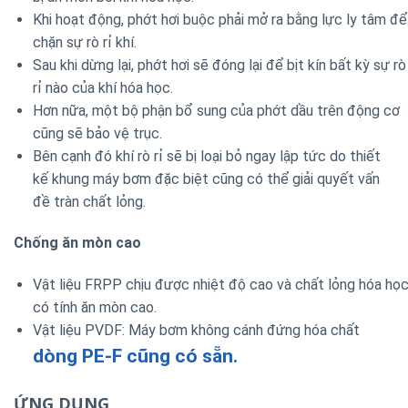
Khi hoạt động, phớt hơi buộc phải mở ra bằng lực ly tâm để
chặn sự rò rỉ khí.
Sau khi dừng lại, phớt hơi sẽ đóng lại để bịt kín bất kỳ sự rò
rỉ nào của khí hóa học.
Hơn nữa, một bộ phận bổ sung của phớt dầu trên động cơ
cũng sẽ bảo vệ trục.
Bên cạnh đó khí rò rỉ sẽ bị loại bỏ ngay lập tức do thiết
kế khung máy bơm đặc biệt cũng có thể giải quyết vấn
đề tràn chất lỏng.
Chống ăn mòn cao
Vật liệu FRPP chịu được nhiệt độ cao và chất lỏng hóa họ
có tính ăn mòn cao.
Vật liệu PVDF: Máy bơm không cánh đứng hóa chất
dòng PE-F cũng có sẵn.
ỨNG DỤNG