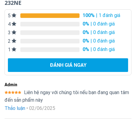
232NE
100%
| 1 đánh giá
5
0%
| 0 đánh giá
4
0%
| 0 đánh giá
3
0%
| 0 đánh giá
2
0%
| 0 đánh giá
1
ĐÁNH GIÁ NGAY
Admin
Liên hệ ngay với chúng tôi nếu bạn đang quan tâm
Được xếp
đến sản phẩm này
hạng
5
5
sao
Thảo luận
•
02/06/2025