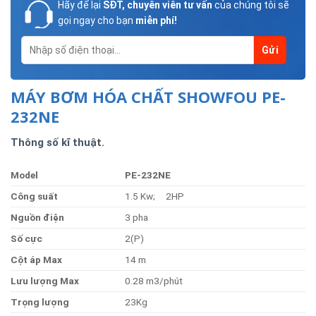
Hãy để lại
SĐT, chuyên viên tư vấn
của chúng tôi sẽ
gọi ngay cho bạn
miễn phí!
MÁY BƠM HÓA CHẤT SHOWFOU PE-
232NE
Thông số kĩ thuật.
Model
PE-232N
E
Côn
g
suất
1.5 Kw; 2HP
Nguồ
n
điện
3 pha
Số
cực
2(P)
Cộ
t
á
p
Max
14 m
Lưu
lượng
Max
0.28 m3/phút
Trọng
lượng
23Kg