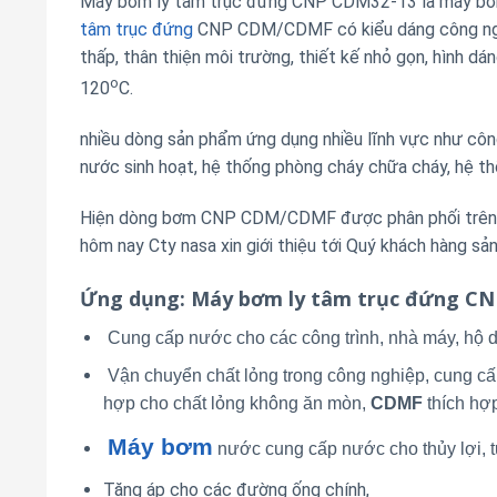
Máy bơm ly tâm trục đứng CNP CDM32-13 là máy bơm 
tâm trục đứng
CNP CDM/CDMF có kiểu dáng công nghiệ
thấp, thân thiện môi trường, thiết kế nhỏ gọn, hình d
o
120
C.
nhiều dòng sản phẩm ứng dụng nhiều lĩnh vực như công 
nước sinh hoạt, hệ thống phòng cháy chữa cháy, hệ th
Hiện dòng bơm CNP CDM/CDMF được phân phối trên th
hôm nay Cty nasa xin giới thiệu tới Quý khách hàng 
Ứng dụng
: Máy bơm ly tâm trục đứng C
Cung cấp nước cho các công trình, nhà máy, hộ d
Vận chuyển chất lỏng trong công nghiệp, cung cấ
hợp cho chất lỏng không ăn mòn,
CDMF
thích hợ
Máy bơm
nước cung cấp nước cho thủy lợi, tư
Tăng áp cho các đường ống chính,