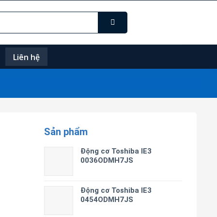
Liên hệ
Sản phẩm
3
Động cơ Toshiba IE3
0036ODMH7JS
Động cơ Toshiba IE3
0454ODMH7JS