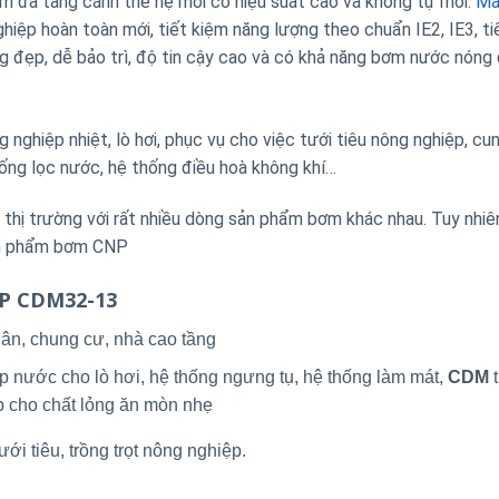
đa tầng cánh thế hệ mới có hiệu suất cao và không tự mồi.
Má
p hoàn toàn mới, tiết kiệm năng lượng theo chuẩn IE2, IE3, ti
áng đẹp, dễ bảo trì, độ tin cậy cao và có khả năng bơm nước nóng
nghiệp nhiệt, lò hơi, phục vụ cho việc tưới tiêu nông nghiệp, cu
ống lọc nước, hệ thống điều hoà không khí…
ị trường với rất nhiều dòng sản phẩm bơm khác nhau. Tuy nhiê
sản phẩm bơm CNP
NP CDM32-13
ân, chung cư, nhà cao tầng
p nước cho lò hơi, hệ thống ngưng tụ, hệ thống làm mát,
CDM
t
p cho chất lỏng ăn mòn nhẹ
ới tiêu, trồng trọt nông nghiệp.