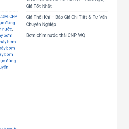
Giá Tốt Nhất
 CDM
,
CNP
Giá Thổi Khí – Báo Giá Chi Tiết & Tư Vấn
rục đứng
Chuyên Nghiệp
m nước
,
Bơm chìm nước thải CNP WQ
y bơm
máy bơm
áy bơm
áy bơm
rục đứng
uyển