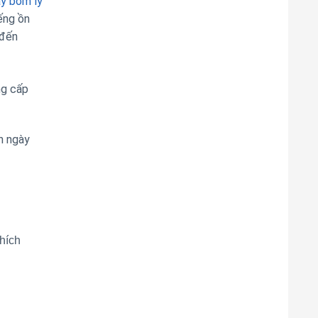
y bơm ly
ếng ồn
 đến
ng cấp
n ngày
hích