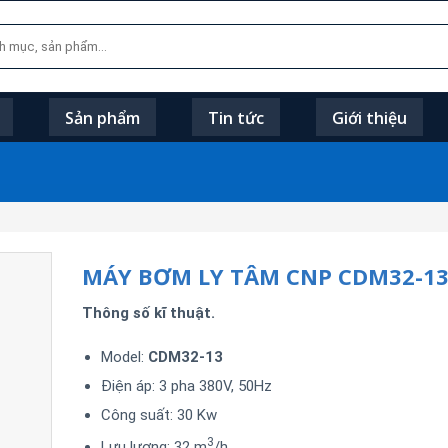
Sản phẩm
Tin tức
Giới thiệu
MÁY BƠM LY TÂM CNP CDM32-1
Thông số kĩ thuật.
Model:
CDM32-13
Điện áp: 3 pha 380V, 50Hz
Công suất: 30 Kw
3
Lưu lượng: 32 m
/h