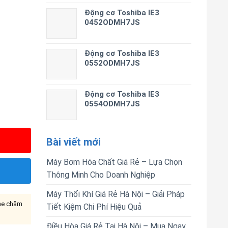
Động cơ Toshiba IE3
0452ODMH7JS
Động cơ Toshiba IE3
0552ODMH7JS
Động cơ Toshiba IE3
0554ODMH7JS
Bài viết mới
Máy Bơm Hóa Chất Giá Rẻ – Lựa Chọn
Thông Minh Cho Doanh Nghiệp
Máy Thổi Khí Giá Rẻ Hà Nội – Giải Pháp
ine chăm
Tiết Kiệm Chi Phí Hiệu Quả
Điều Hòa Giá Rẻ Tại Hà Nội – Mua Ngay