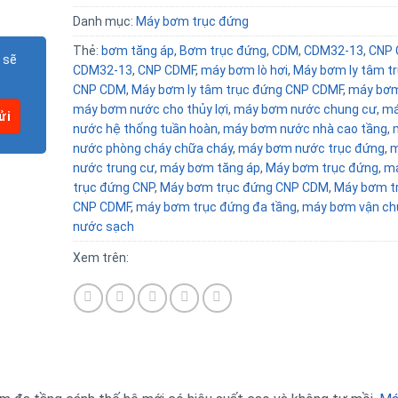
Danh mục:
Máy bơm trục đứng
Thẻ:
bơm tăng áp
,
Bơm trục đứng
,
CDM
,
CDM32-13
,
CNP
 sẽ
CDM32-13
,
CNP CDMF
,
máy bơm lò hơi
,
Máy bơm ly tâm t
CNP CDM
,
Máy bơm ly tâm trục đứng CNP CDMF
,
máy bơ
máy bơm nước cho thủy lợi
,
máy bơm nước chung cư
,
má
nước hệ thống tuần hoàn
,
máy bơm nước nhà cao tầng
,
nước phòng cháy chữa cháy
,
máy bơm nước trục đứng
,
m
nước trung cư
,
máy bơm tăng áp
,
Máy bơm trục đứng
,
m
trục đứng CNP
,
Máy bơm trục đứng CNP CDM
,
Máy bơm t
CNP CDMF
,
máy bơm trục đứng đa tầng
,
máy bơm vận ch
nước sạch
Xem trên: