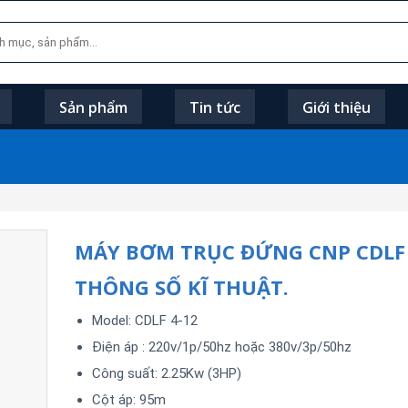
Sản phẩm
Tin tức
Giới thiệu
MÁY BƠM TRỤC ĐỨNG CNP CDLF 
THÔNG SỐ KĨ THUẬT.
Model: CDLF 4-12
Điện áp : 220v/1p/50hz hoặc 380v/3p/50hz
Công suất: 2.25Kw (3HP)
Cột áp: 95m