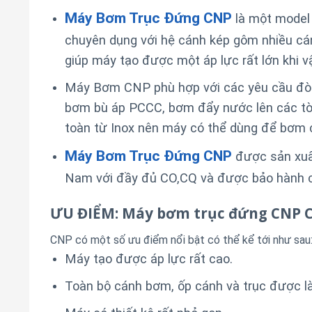
Máy Bơm Trục Đứng CNP
là một model
chuyên dụng với hệ cánh kép gôm nhiều cá
giúp máy tạo được một áp lực rất lớn khi v
Máy Bơm CNP phù hợp với các yêu cầu đòi h
bơm bù áp PCCC, bơm đẩy nước lên các tò
toàn từ Inox nên máy có thể dùng để bơm c
Máy Bơm Trục Đứng CNP
được sản xuất
Nam với đầy đủ CO,CQ và được bảo hành ch
ƯU ĐIỂM: Máy bơm trục đứng CNP C
CNP có một số ưu điểm nổi bật có thể kể tới như sau
Máy tạo được áp lực rất cao.
Toàn bộ cánh bơm, ốp cánh và trục được l