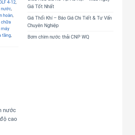
DLF 4-12
,
Giá Tốt Nhất
 nước
,
n hoàn
,
Giá Thổi Khí – Báo Giá Chi Tiết & Tư Vấn
 chữa
Chuyên Nghiệp
,
máy
 tầng
,
Bơm chìm nước thải CNP WQ
n nước
 độ cao