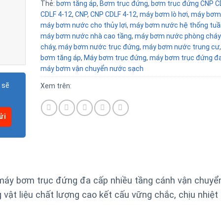
Thẻ:
bơm tăng áp
,
Bơm trục đứng
,
bơm trục đứng CNP C
CDLF 4-12
,
CNP
,
CNP CDLF 4-12
,
máy bơm lò hơi
,
máy bơm
máy bơm nước cho thủy lợi
,
máy bơm nước hệ thống tuầ
máy bơm nước nhà cao tầng
,
máy bơm nước phòng cháy
cháy
,
máy bơm nước trục đứng
,
máy bơm nước trung cư
bơm tăng áp
,
Máy bơm trục đứng
,
máy bơm trục đứng đa
máy bơm vận chuyển nước sạch
 sẽ
Xem trên:
áy bơm trục đứng đa cấp nhiều tầng cánh vận chuyể
 vật liệu chất lượng cao kết cấu vững chắc, chịu nhiệt