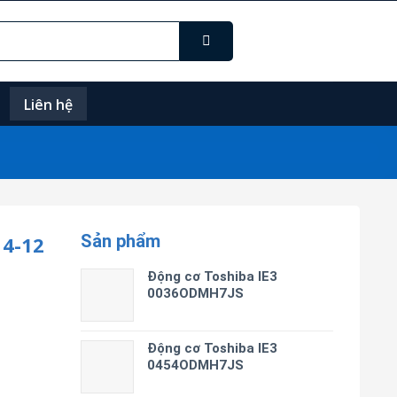
Liên hệ
Sản phẩm
4-12
Động cơ Toshiba IE3
0036ODMH7JS
Động cơ Toshiba IE3
0454ODMH7JS