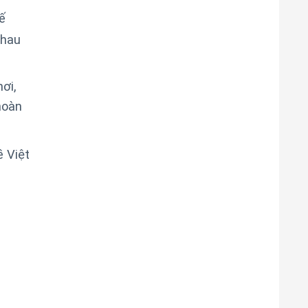
ế
nhau
ơi,
hoàn
 Việt