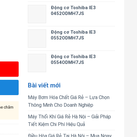
Động cơ Toshiba IE3
0452ODMH7JS
Động cơ Toshiba IE3
0552ODMH7JS
Động cơ Toshiba IE3
0554ODMH7JS
Bài viết mới
Máy Bơm Hóa Chất Giá Rẻ – Lựa Chọn
Thông Minh Cho Doanh Nghiệp
ine chăm
Máy Thổi Khí Giá Rẻ Hà Nội – Giải Pháp
Tiết Kiệm Chi Phí Hiệu Quả
Điều Hòa Giá Rẻ Tại Hà Nội – Mua Ngay