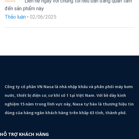
Liên hệ ngay với chúng tôi nếu bạn đang quan tâm
Được xếp
đến sản phẩm này
hạng
5
5
sao
Thảo luận
•
02/06/2025
Công ty cổ phần VN Nasa là nhà nhập khẩu và phân phối máy bơm
nước, thiết bị điện cơ, cơ khí số 1 tại Việt Nam. Với bề dày kinh
nghiệm 15 năm trong lĩnh vực này, Nasa tự hào là thương hiệu tin
dùng của hàng ngàn khách hàng trên khắp 63 tỉnh, thành phố.
HỖ TRỢ KHÁCH HÀNG