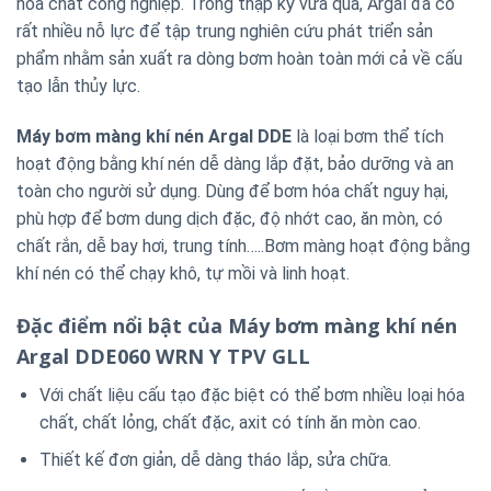
hóa chất công nghiệp. Trong thập kỷ vừa qua, Argal đã có
rất nhiều nỗ lực để tập trung nghiên cứu phát triển sản
phẩm nhằm sản xuất ra dòng bơm hoàn toàn mới cả về cấu
tạo lẫn thủy lực.
Máy bơm màng khí nén Argal DDE
là loại bơm thể tích
hoạt động bằng khí nén dễ dàng lắp đặt, bảo dưỡng và an
toàn cho người sử dụng. Dùng để bơm hóa chất nguy hại,
phù hợp để bơm dung dịch đặc, độ nhớt cao, ăn mòn, có
chất rắn, dễ bay hơi, trung tính…..Bơm màng hoạt động bằng
khí nén có thể chạy khô, tự mồi và linh hoạt.
Đặc điểm nổi bật của Máy bơm màng khí nén
Argal DDE060 WRN Y TPV GLL
Với chất liệu cấu tạo đặc biệt có thể bơm nhiều loại hóa
chất, chất lỏng, chất đặc, axit có tính ăn mòn cao.
Thiết kế đơn giản, dễ dàng tháo lắp, sửa chữa.