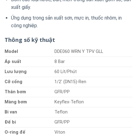
xuất giấy.
Ứng dụng trong sản xuất sơn, mực in, thuốc nhôm, in
công nghiệp.
Thông số kỹ thuật
Model
DDE060 WRN Y TPV GLL
Á
p
suất
8 Bar
Lư
u
lượng
60 Lít/Phút
Cỡ
cổng
1/2′ (DN15)-Ren
Thân
bơm
GFR/PP
Màng
bơm
Keyflex-Teflon
B
i
van
Teflon
Đ
ế
bi
GFR/PP
O-ring
đế
Viton