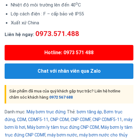
o
Nhiệt độ môi trường lên đến 40
C
Lớp cách điện : F – cấp bảo vệ IP55
Xuất xứ China
0973.571.488
Liên hệ ngay:
Hotline: 0973 571 488
Chat với nhân viên qua Zalo
Sản phẩm đã mua của quý khách gặp trục trặc? Liên hệ hotline
chăm sóc khách hàng
0972 567 688
Danh mục:
Máy bơm trục đứng
Thẻ:
bơm tăng áp
,
Bơm trục
đứng
,
CDM
,
CDMF5-11
,
CNP CDM
,
CNP CDMF
,
CNP CDMF5-11
,
máy
bơm lò hơi
,
Máy bơm ly tâm trục đứng CNP CDM
,
Máy bơm ly tâm
trục đứng CNP CDMF
,
máy bơm nước
,
máy bơm nước cho thủy