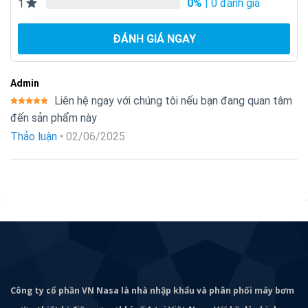
0%
| 0 đánh giá
1
ĐÁNH GIÁ NGAY
Admin
Liên hệ ngay với chúng tôi nếu bạn đang quan tâm
Được xếp
đến sản phẩm này
hạng
5
5
sao
Thảo luận
•
02/06/2025
Công ty cổ phần VN Nasa là nhà nhập khẩu và phân phối máy bơm