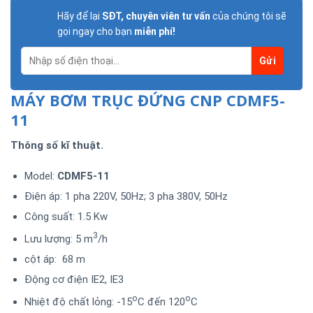
Hãy để lại
SĐT, chuyên viên tư vấn
của chúng tôi sẽ
gọi ngay cho bạn
miễn phí!
MÁY BƠM TRỤC ĐỨNG CNP CDMF5-
11
Thông số kĩ thuật.
Model:
CDMF5-11
Điện áp: 1 pha 220V, 50Hz; 3 pha 380V, 50Hz
Công suất: 1.5 Kw
3
Lưu lượng: 5 m
/h
cột áp: 68 m
Động cơ điện IE2, IE3
o
o
Nhiệt độ chất lỏng: -15
C đến 120
C