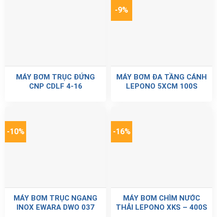
-9%
MÁY BƠM TRỤC ĐỨNG
MÁY BƠM ĐA TẦNG CÁNH
CNP CDLF 4-16
LEPONO 5XCM 100S
-10%
-16%
MÁY BƠM TRỤC NGANG
MÁY BƠM CHÌM NƯỚC
INOX EWARA DWO 037
THẢI LEPONO XKS – 400S