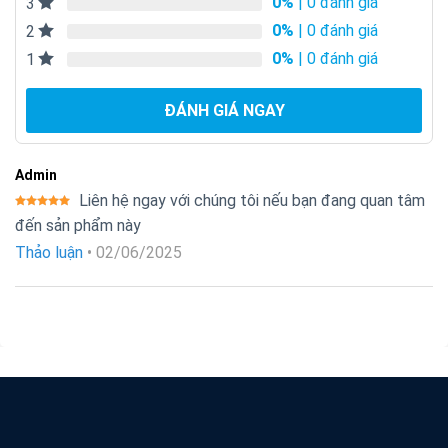
0%
| 0 đánh giá
3
0%
| 0 đánh giá
2
0%
| 0 đánh giá
1
ĐÁNH GIÁ NGAY
Admin
Liên hệ ngay với chúng tôi nếu bạn đang quan tâm
Được xếp
đến sản phẩm này
hạng
5
5
sao
Thảo luận
•
02/06/2025