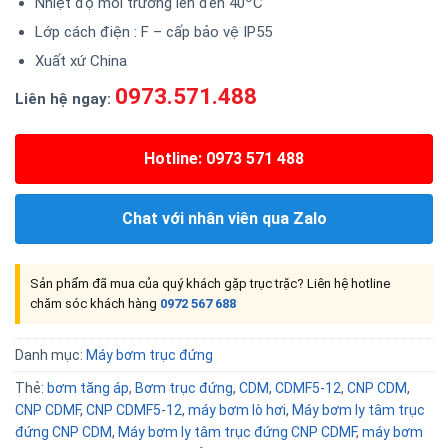
Nhiệt độ môi trường lên đến 40
C
Lớp cách điện : F – cấp bảo vệ IP55
Xuất xứ China
0973.571.488
Liên hệ ngay:
Hotline: 0973 571 488
Chat với nhân viên qua Zalo
Sản phẩm đã mua của quý khách gặp trục trặc? Liên hệ hotline
chăm sóc khách hàng
0972 567 688
Danh mục:
Máy bơm trục đứng
Thẻ:
bơm tăng áp
,
Bơm trục đứng
,
CDM
,
CDMF5-12
,
CNP CDM
,
CNP CDMF
,
CNP CDMF5-12
,
máy bơm lò hơi
,
Máy bơm ly tâm trục
đứng CNP CDM
,
Máy bơm ly tâm trục đứng CNP CDMF
,
máy bơm