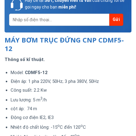
Hãy để lại
SĐT, chuyên viên tư vấn
của chúng tôi sẽ
gọi ngay cho bạn
miễn phí!
MÁY BƠM TRỤC ĐỨNG CNP CDMF5-
12
Thông số kĩ thuật.
Model:
CDMF5-12
Điện áp: 1 pha 220V, 50Hz; 3 pha 380V, 50Hz
Công suất: 2.2 Kw
3
Lưu lượng: 5 m
/h
cột áp: 74 m
Động cơ điện IE2, IE3
o
o
Nhiệt độ chất lỏng: -15
C đến 120
C
o