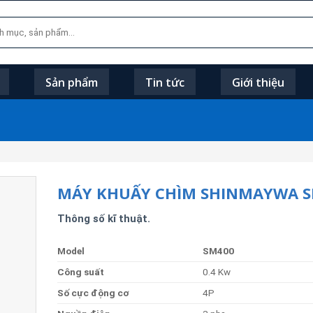
Sản phẩm
Tin tức
Giới thiệu
MÁY KHUẤY CHÌM SHINMAYWA 
Thông số kĩ thuật.
Model
SM400
Công
suất
0.4 Kw
Số
cực
động
cơ
4P