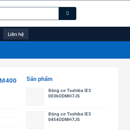
Liên hệ
Sản phẩm
SM400
Động cơ Toshiba IE3
0036ODMH7JS
Động cơ Toshiba IE3
0454ODMH7JS