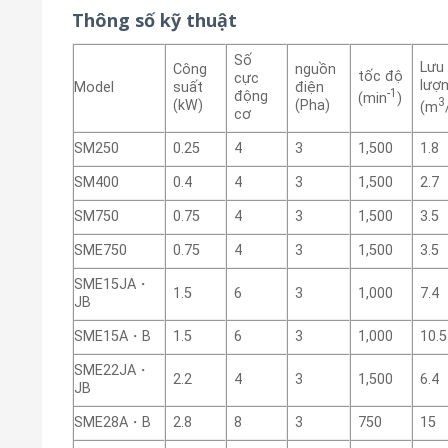
Thông số kỹ thuật
Số
Lưu
Công
nguồn
tốc độ
cực
lượ
Model
suất
điện
-1
động
(min
)
3
(kW)
(Pha)
(m
cơ
SM250
0.25
4
3
1,500
1.8
SM400
0.4
4
3
1,500
2.7
SM750
0.75
4
3
1,500
3.5
SME750
0.75
4
3
1,500
3.5
SME15JA・
1.5
6
3
1,000
7.4
JB
SME15A・B
1.5
6
3
1,000
10.5
SME22JA・
2.2
4
3
1,500
6.4
JB
SME28A・B
2.8
8
3
750
15