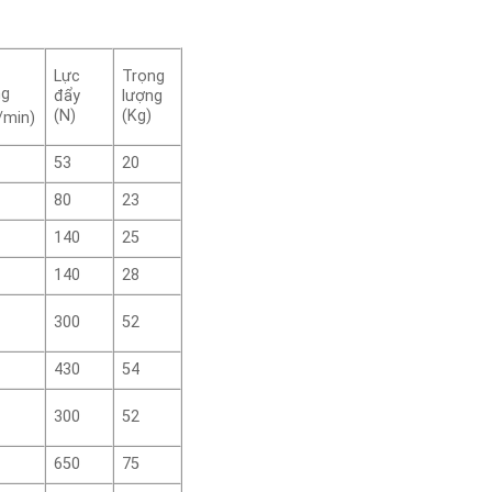
Lực
Trọng
ng
đẩy
lượng
(N)
(Kg)
/min)
53
20
80
23
140
25
140
28
300
52
430
54
300
52
650
75