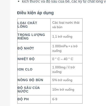
kích thước và độ sâu của bể, các ký tự chất lỏng v
Điều kiện áp dụng
Các loại nước thải
LOẠI CHẤT
LỎNG
và bùn
TRỌNG LƯỢNG
1,1 trở xuống
RIÊNG
1.000mPa • s trở
ĐỘ NHỚT
xuống
NHIỆT ĐỘ
0 ° C – 40 ° C
1.000mg / ℓ trở
ION CLO
xuống
NỒNG ĐỘ BÙN
5% trở xuống
ĐỘ SÂU CỦA
10m trở xuống
NƯỚC
ĐỘ PH
6-9