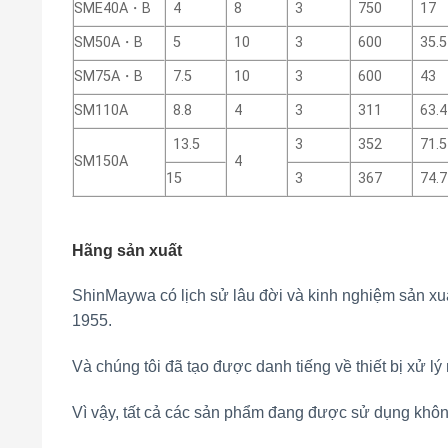
SME40A・B
4
8
3
750
17
SM50A・B
5
10
3
600
35.5
SM75A・B
7.5
10
3
600
43
SM110A
8.8
4
3
311
63.4
13.5
3
352
71.5
SM150A
4
15
3
367
74.7
Hãng sản xuất
ShinMaywa có lịch sử lâu đời và kinh nghiệm sản xu
1955.
Và chúng tôi đã tạo được danh tiếng về thiết bị xử l
Vì vậy, tất cả các sản phẩm đang được sử dụng khô