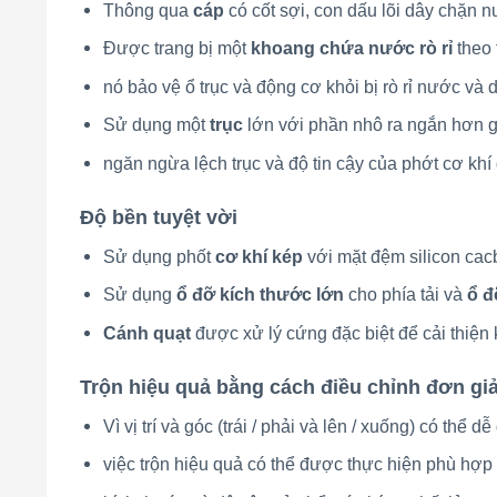
Thông qua
cáp
có cốt sợi, con dấu lõi dây chặn
Được trang bị một
khoang chứa nước rò rỉ
theo 
nó bảo vệ ổ trục và động cơ khỏi bị rò rỉ nước và 
Sử dụng một
trục
lớn với phần nhô ra ngắn hơn g
ngăn ngừa lệch trục và độ tin cậy của phớt cơ khí
Độ bền tuyệt vời
Sử dụng phốt
cơ khí kép
với mặt đệm silicon ca
Sử dụng
ổ đỡ kích thước lớn
cho phía tải và
ổ đ
Cánh quạt
được xử lý cứng đặc biệt để cải thiệ
Trộn hiệu quả bằng cách điều chỉnh đơn gi
Vì vị trí và góc (trái / phải và lên / xuống) có thể d
việc trộn hiệu quả có thể được thực hiện phù hợp