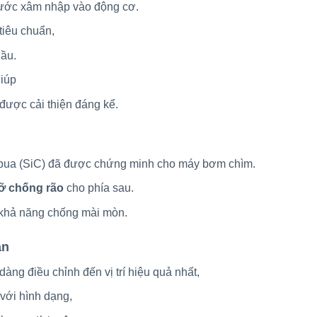
 nước xâm nhập vào động cơ.
tiêu chuẩn,
dầu.
iúp
 được cải thiện đáng kể.
cbua (SiC) đã được chứng minh cho máy bơm chìm.
ỡ chống rão
cho phía sau.
n khả năng chống mài mòn.
ản
ễ dàng điều chỉnh đến vị trí hiệu quả nhất,
 với hình dạng,