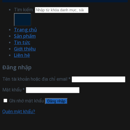
Tìm kiếm:
Trang chủ
Sản phẩm
Tin tức
Giới thiệu
Liên hệ
Đăng nhập
Tên tài khoản hoặc địa chỉ email
*
Mật khẩu
*
Ghi nhớ mật khẩu
Đăng nhập
Quên mật khẩu?