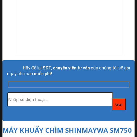
Hãy để lại
SĐT, chuyên viên tư vấn
của chúng tôi sẽ gọi
ngay cho bạn
miễn phí!
MÁY KHUẤY CHÌM SHINMAYWA SM750