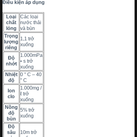
Điều kiện áp dụng
Loại
Các loại
chất
nước thải
lỏng
và bùn
Trọng
1,1 trở
lượng
xuống
riêng
1.000mPa
Độ
• s trở
nhớt
xuống
Nhiệt
0 ° C – 40
độ
° C
1.000mg /
Ion
ℓ trở
clo
xuống
Nồng
5% trở
độ
xuống
bùn
Độ
sâu
10m trở