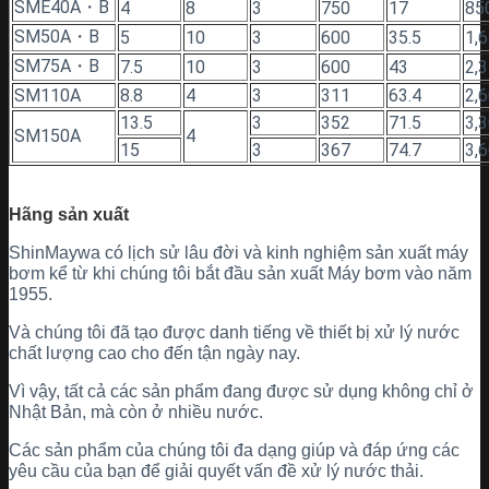
SME40A・B
4
8
3
750
17
85
SM50A・B
5
10
3
600
35.5
1,
SM75A・B
7.5
10
3
600
43
2,
SM110A
8.8
4
3
311
63.4
2,
13.5
3
352
71.5
3,
SM150A
4
15
3
367
74.7
3,
Hãng sản xuất
ShinMaywa có lịch sử lâu đời và kinh nghiệm sản xuất máy
bơm kể từ khi chúng tôi bắt đầu sản xuất Máy bơm vào năm
1955.
Và chúng tôi đã tạo được danh tiếng về thiết bị xử lý nước
chất lượng cao cho đến tận ngày nay.
Vì vậy, tất cả các sản phẩm đang được sử dụng không chỉ ở
Nhật Bản, mà còn ở nhiều nước.
Các sản phẩm của chúng tôi đa dạng giúp và đáp ứng các
yêu cầu của bạn để giải quyết vấn đề xử lý nước thải.