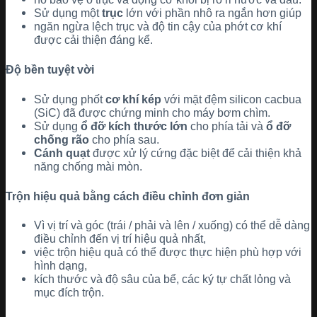
Sử dụng một
trục
lớn với phần nhô ra ngắn hơn giúp
ngăn ngừa lệch trục và độ tin cậy của phớt cơ khí
được cải thiện đáng kể.
Độ bền tuyệt vời
Sử dụng phốt
cơ khí kép
với mặt đệm silicon cacbua
(SiC) đã được chứng minh cho máy bơm chìm.
Sử dụng
ổ đỡ kích thước lớn
cho phía tải và
ổ đỡ
chống rão
cho phía sau.
Cánh quạt
được xử lý cứng đặc biệt để cải thiện khả
năng chống mài mòn.
Trộn hiệu quả bằng cách điều chỉnh đơn giản
Vì vị trí và góc (trái / phải và lên / xuống) có thể dễ dàng
điều chỉnh đến vị trí hiệu quả nhất,
việc trộn hiệu quả có thể được thực hiện phù hợp với
hình dạng,
kích thước và độ sâu của bể, các ký tự chất lỏng và
mục đích trộn.