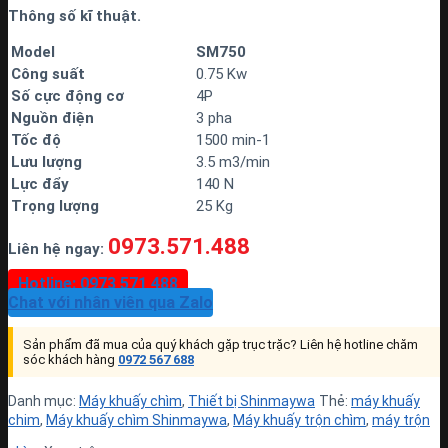
Thông số kĩ thuật.
Model
SM750
Công
suất
0.75 Kw
Số
cực
động
cơ
4P
Nguồn
điện
3 pha
Tốc
độ
1500 min-1
Lưu
lượng
3.5 m3/min
Lực
đẩy
140 N
Trọng
lượng
25 Kg
0973.571.488
Liên hệ ngay:
Hotline: 0973 571 488
Chat với nhân viên qua Zalo
Sản phẩm đã mua của quý khách gặp trục trặc? Liên hệ hotline chăm
sóc khách hàng
0972 567 688
Danh mục:
Máy khuấy chìm
,
Thiết bị Shinmaywa
Thẻ:
máy khuấy
chim
,
Máy khuấy chìm Shinmaywa
,
Máy khuấy trộn chìm
,
máy trộn