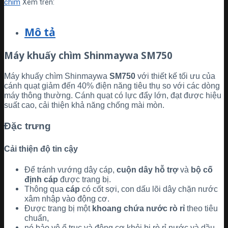
chìm
Xem trên:
Mô tả
Máy khuấy chìm Shinmaywa SM750
Máy khuấy chìm Shinmaywa
SM750
với thiết kế tối ưu của
cánh quạt giảm đến 40% điện năng tiêu thụ so với các dòng
máy thông thường. Cánh quạt có lực đẩy lớn, đạt được hiệu
suất cao, cải thiện khả năng chống mài mòn.
Đặc trưng
Cải thiện độ tin cậy
Để tránh vướng dây cáp,
cuộn dây hỗ trợ
và
bộ cố
định cáp
được trang bị.
Thông qua
cáp
có cốt sợi, con dấu lõi dây chặn nước
xâm nhập vào động cơ.
Được trang bị một
khoang chứa nước rò rỉ
theo tiêu
chuẩn,
nó bảo vệ ổ trục và động cơ khỏi bị rò rỉ nước và dầu.