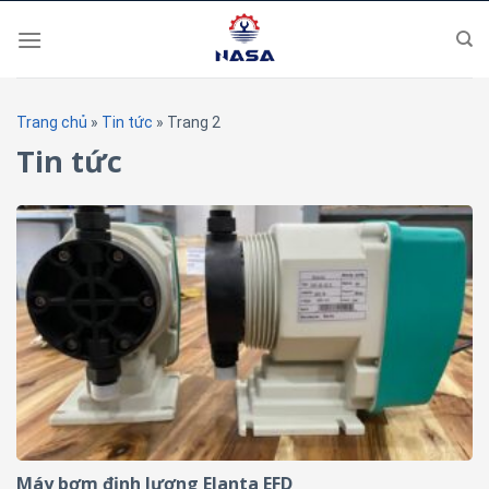
Skip
to
content
Trang chủ
»
Tin tức
»
Trang 2
Tin tức
Máy bơm định lượng Elanta EFD