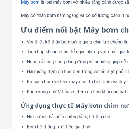
Máy bơm
là loại máy bơm với nhiều tầng cánh được s
Máy có thân bơm nằm ngang và có số lượng cánh ít h
Ưu điểm nổi bật Máy bơm ch
Với thiết kế thân bơm bằng gang chịu lực chống ăn
Tích hợp khung chắn để ngăn những vật chất quá 
Họng xả song song dạng đứng và nghiêng giúp dễ dà
Hai miếng đệm cơ học bên trong với bề mặt phủ si
Bộ cánh bơm và bán xoáy cho độ bền bơm và duy trì
Khoá vòng chữ V bảo vệ đệm cơ học khởi các hạt
Ứng dụng thực tế Máy bơm chìm nư
Hút nước thải hố ở những hầm, hố thu nhỏ
Bơm hệ thống tưới tiêu gia đình