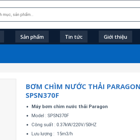
Sản phẩm
Tin tức
Giới thiệu
BƠM CHÌM NƯỚC THẢI PARAGO
SPSN370F
Máy bơm chìm nước thải Paragon
Model : SPSN370F
Công suất : 0.37kW/220V/50HZ
Lưu lượng : 15m3/h