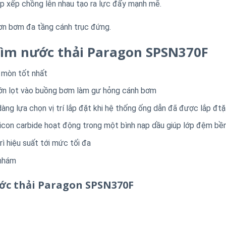
ắp xếp chồng lên nhau tạo ra lực đẩy mạnh mẽ.
ơn bơm đa tầng cánh trục đứng.
ìm nước thải Paragon SPSN370F
 mòn tốt nhất
lớn lọt vào buồng bơm làm gư hỏng cánh bơm
ng lựa chọn vị trí lắp đặt khi hệ thống ống dẫn đã được lắp đtặ
licon carbide hoạt động trong một bình nạp dầu giúp lớp đệm bề
 hiệu suất tới mức tối đa
 nhám
ớc thải Paragon SPSN370F