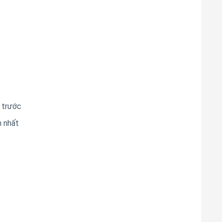
 trước
n nhất