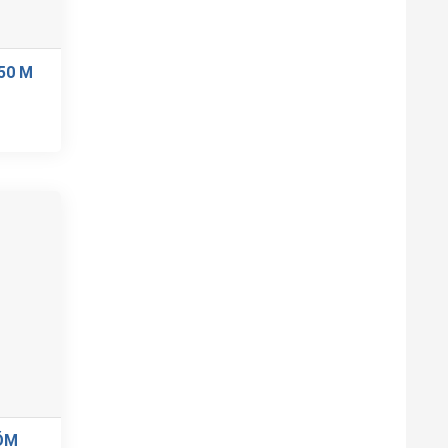
50 M
ÕM