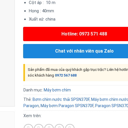
Cột áp : 10 m
Họng : 40mm
Xuất xứ: china
Hotline: 0973 571 488
Chat với nhân viên qua Zalo
Sản phẩm đã mua của quý khách gặp trục trặc? Liên hệ hotl
sóc khách hàng
0972 567 688
Danh mục:
Máy bơm chìm
Thẻ:
Bơm chìm nước thải SPSN370F
,
Máy bơm chìm nước
Paragon
,
Máy bơm Paragon SPSN370F
,
Paragon SPSN37
Xem trên: