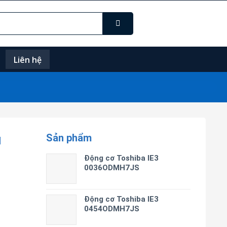
Liên hệ
Sản phẩm
N
Động cơ Toshiba IE3
0036ODMH7JS
Động cơ Toshiba IE3
0454ODMH7JS