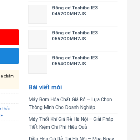
Động cơ Toshiba IE3
0452ODMH7JS
Động cơ Toshiba IE3
0552ODMH7JS
Động cơ Toshiba IE3
0554ODMH7JS
ine chăm
Bài viết mới
Máy Bơm Hóa Chất Giá Rẻ – Lựa Chọn
Thông Minh Cho Doanh Nghiệp
 thải
0F
Máy Thổi Khí Giá Rẻ Hà Nội – Giải Pháp
Tiết Kiệm Chi Phí Hiệu Quả
Điều Hòa Giá Rẻ Tại Hà Nội – Mua Ngay