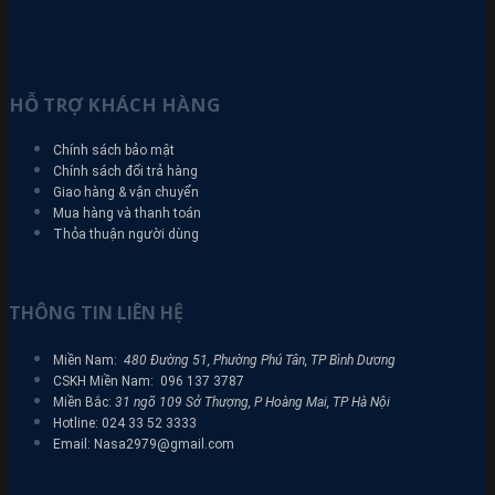
HỖ TRỢ KHÁCH HÀNG
Chính sách bảo mật
Chính sách đổi trả hàng
Giao hàng & vận chuyển
Mua hàng và thanh toán
Thỏa thuận người dùng
THÔNG TIN LIÊN HỆ
Miền Nam:
480 Đường 51, Phường Phú Tân, TP Bình Dương
CSKH Miền Nam: 096 137 3787
Miền Bắc:
31 ngõ 109 Sở Thượng, P Hoàng Mai, TP Hà Nội
Hotline: 024 33 52 3333
Email: Nasa2979@gmail.com