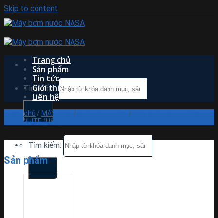
Skip to content
Trang chủ
Sản phẩm
Tin tức
Giới thiệu
Tìm kiếm:
Liên hệ
Trang chủ
/
MÁY BƠM
/
Bơm định lượng
/
Máy Bơm Định Lượng
BLUE WHITE (USA)
Tìm kiếm:
Sản phẩm