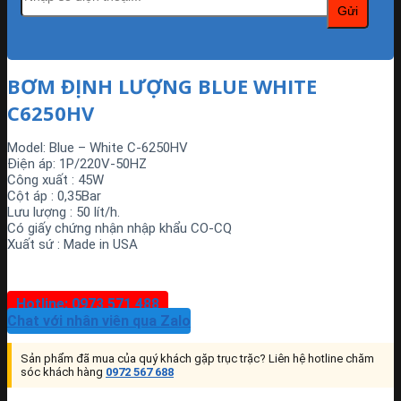
BƠM ĐỊNH LƯỢNG BLUE WHITE
C6250HV
Model: Blue – White C-6250HV
Điện áp: 1P/220V-50HZ
Công xuất : 45W
Cột áp : 0,35Bar
Lưu lượng : 50 lít/h.
Có giấy chứng nhận nhập khẩu CO-CQ
Xuất sứ : Made in USA
Hotline: 0973 571 488
Chat với nhân viên qua Zalo
Sản phẩm đã mua của quý khách gặp trục trặc? Liên hệ hotline chăm
sóc khách hàng
0972 567 688