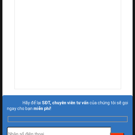
Hãy để lại
SĐT, chuyên viên tư vấn
của chúng tôi sẽ gọi
ngay cho bạn
miễn phí!