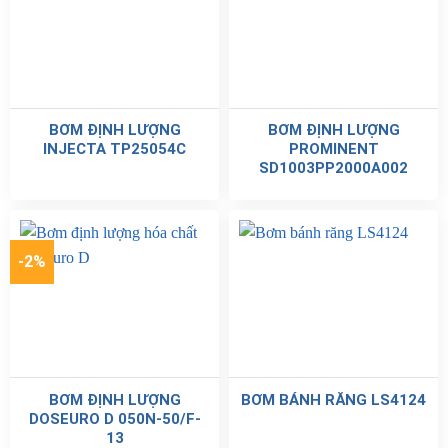
BƠM ĐỊNH LƯỢNG
BƠM ĐỊNH LƯỢNG
INJECTA TP25054C
PROMINENT
SD1003PP2000A002
-2%
BƠM ĐỊNH LƯỢNG
BƠM BÁNH RĂNG LS4124
DOSEURO D 050N-50/F-
13