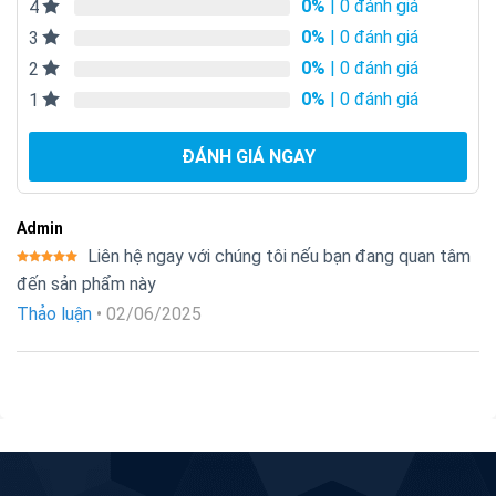
0%
| 0 đánh giá
4
0%
| 0 đánh giá
3
0%
| 0 đánh giá
2
0%
| 0 đánh giá
1
ĐÁNH GIÁ NGAY
Admin
Liên hệ ngay với chúng tôi nếu bạn đang quan tâm
Được xếp
đến sản phẩm này
hạng
5
5
sao
Thảo luận
•
02/06/2025