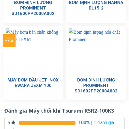
BƠM ĐỊNH LƯỢNG
BƠM ĐỊNH LƯỢNG HANNA
PROMINENT
BL15-2
SD1600PP2000A002
-7%
MÁY BƠM ĐẦU JET INOX
BƠM ĐỊNH LƯỢNG
EWARA JEXM 100
PROMINENT
SD1602PP2000A002
Đánh giá Máy thổi khí Tsurumi RSR2-100KS
100%
| 1 đánh giá
5