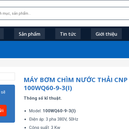
Sản phẩm
Tin tức
Giới thiệu
MÁY BƠM CHÌM NƯỚC THẢI CNP
100WQ60-9-3(I)
 sẽ
Thông số kĩ thuật.
Model:
100WQ60-9-3(I)
Điện áp: 3 pha 380V, 50Hz
Công suất: 3 Kw