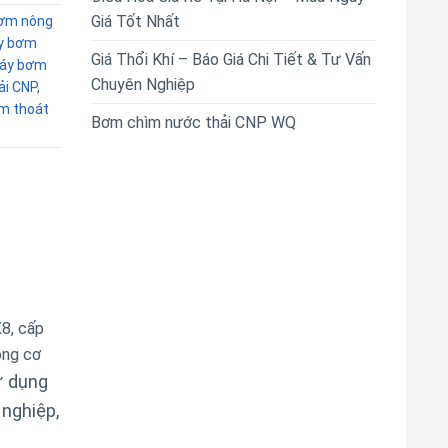
Giá Tốt Nhất
ơm nông
y bơm
Giá Thổi Khí – Báo Giá Chi Tiết & Tư Vấn
áy bơm
Chuyên Nghiệp
i CNP
,
m thoát
Bơm chìm nước thải CNP WQ
X8, cấp
ộng cơ
ử dụng
nghiệp,