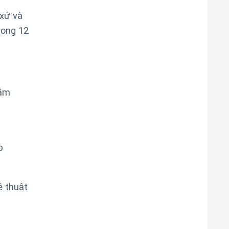
xứ và
rong 12
hầm
p
ệ thuật