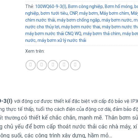
Thẻ:
100WQ60-9-3(I)
,
Bơm công nghiệp
,
Bơm hố móng
,
b
nghiệp
,
bơm tưới tiêu
,
CNP
,
máy bơm
,
Máy bơm chìm
,
Má
chìm nước thải
,
máy bơm chống ngập
,
máy bơm nước
,
m
nước cho thủy lợi
,
máy bơm nước thai
,
máy bơm nước thả
máy bơm nước thải CNQ WQ
,
máy bơm thả chìm
,
máy bơ
nước
,
máy bơm xử lý nước thải
Xem trên:
-3(I)
với động cơ được thiết kế đặc biệt với cấp độ bảo vệ IP
ăng thực tế thấp, tuổi thọ cách điện của động cơ dài, đảm bảo đ
có thiết kế chắc chắn, mạnh mẽ. Thân bơm s
ất thường.
 chủ yếu để bơm cấp thoát nước thải các nhà máy, xí 
 sông suối, các công trình xây dựng, hầm mỏ…