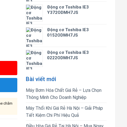
Động cơ Toshiba IE3
Y372ODMH7JS
Động cơ Toshiba IE3
0152ODMH7JS
Động cơ Toshiba IE3
0222ODMH7JS
Bài viết mới
Máy Bơm Hóa Chất Giá Rẻ – Lựa Chọn
Thông Minh Cho Doanh Nghiệp
ine chăm
Máy Thổi Khí Giá Rẻ Hà Nội – Giải Pháp
Tiết Kiệm Chi Phí Hiệu Quả
Điều Hòa Giá Rẻ Tại Hà Nội – Mua Ngay