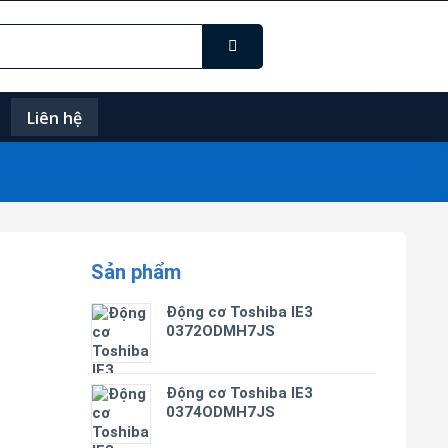
Liên hệ
Sản phẩm
Động cơ Toshiba IE3
0372ODMH7JS
Động cơ Toshiba IE3
0374ODMH7JS