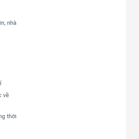
ện, nhà
ế
c về
g thời