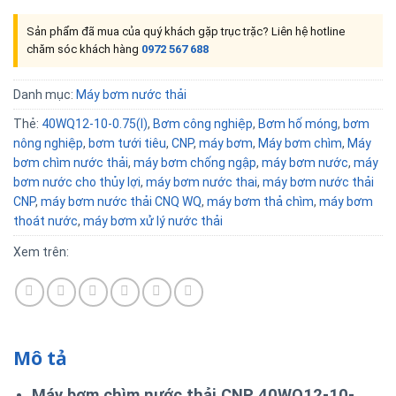
Sản phẩm đã mua của quý khách gặp trục trặc? Liên hệ hotline
chăm sóc khách hàng
0972 567 688
Danh mục:
Máy bơm nước thải
Thẻ:
40WQ12-10-0.75(I)
,
Bơm công nghiệp
,
Bơm hố móng
,
bơm
nông nghiệp
,
bơm tưới tiêu
,
CNP
,
máy bơm
,
Máy bơm chìm
,
Máy
bơm chìm nước thải
,
máy bơm chống ngập
,
máy bơm nước
,
máy
bơm nước cho thủy lợi
,
máy bơm nước thai
,
máy bơm nước thải
CNP
,
máy bơm nước thải CNQ WQ
,
máy bơm thả chìm
,
máy bơm
thoát nước
,
máy bơm xử lý nước thải
Xem trên:
Mô tả
Máy bơm chìm nước thải CNP 40WQ12-10-