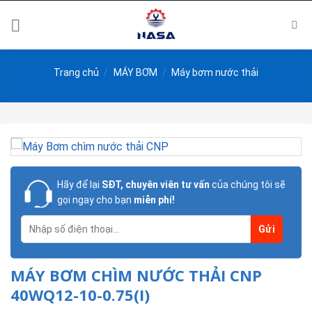
Skip
to
content
Trang chủ
/
MÁY BƠM
/
Máy bơm nước thải
Hãy để lại
SĐT, chuyên viên tư vấn
của chúng tôi sẽ
gọi ngay cho bạn
miễn phí!
MÁY BƠM CHÌM NƯỚC THẢI CNP
40WQ12-10-0.75(I)