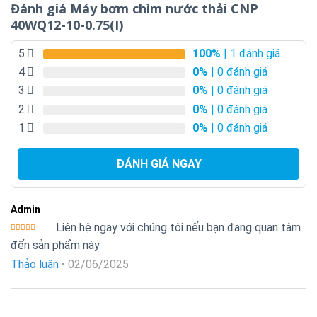
Đánh giá Máy bơm chìm nước thải CNP
40WQ12-10-0.75(I)
5
100%
| 1 đánh giá
4
0%
| 0 đánh giá
3
0%
| 0 đánh giá
2
0%
| 0 đánh giá
1
0%
| 0 đánh giá
ĐÁNH GIÁ NGAY
Admin
Liên hệ ngay với chúng tôi nếu bạn đang quan tâm
Được xếp
đến sản phẩm này
hạng
5
5
sao
Thảo luận
•
02/06/2025