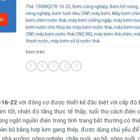
Thẻ:
150WQ270-16-22
,
Bơm công nghiệp
,
Bơm hố móng
,
nông nghiệp
,
bơm tưới tiêu
,
CNP
,
máy bơm
,
Máy bơm chì
bơm chìm nước thải
,
máy bơm chống ngập
,
máy bơm nư
bơm nước cho thủy lợi
,
máy bơm nước thai
,
máy bơm nướ
CNP
,
máy bơm nước thải CNQ WQ
,
máy bơm thả chìm
,
má
thoát nước
,
máy bơm xử lý nước thải
Xem trên:
-16-22
với động cơ được thiết kế đặc biệt với cấp độ 
m tốt, nhiệt độ tăng thực tế thấp, tuổi thọ cách điện 
ng ngắt nguồn điện trong tình trạng bất thường.
có thi
àn bộ bằng hợp kim gang thép. được dùng chủ yếu đ
 nhà xưởng, nông nghiệp, chăn nuôi, ao hồ, sông suối, 