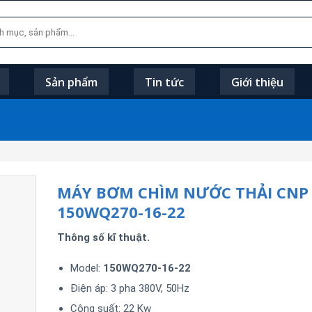
Sản phẩm
Tin tức
Giới thiệu
MÁY BƠM CHÌM NƯỚC THẢI CNP
150WQ270-16-22
Thông số kĩ thuật.
Model:
150WQ270-16-22
Điện áp: 3 pha 380V, 50Hz
Công suất: 22 Kw