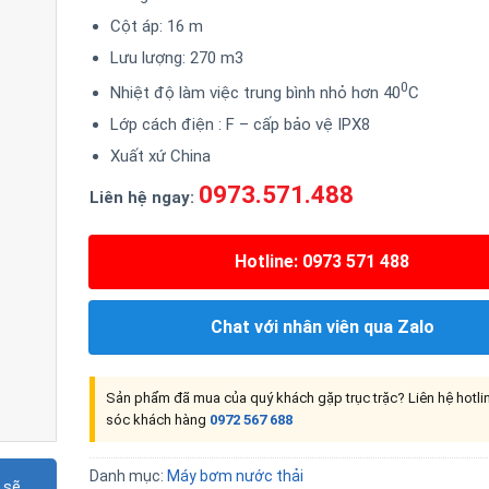
Cột áp: 16 m
Lưu lượng: 270 m3
0
Nhiệt độ làm việc trung bình nhỏ hơn 40
C
Lớp cách điện : F – cấp bảo vệ IPX8
Xuất xứ China
0973.571.488
Liên hệ ngay:
Hotline: 0973 571 488
Chat với nhân viên qua Zalo
Sản phẩm đã mua của quý khách gặp trục trặc? Liên hệ hotl
sóc khách hàng
0972 567 688
Danh mục:
Máy bơm nước thải
 sẽ