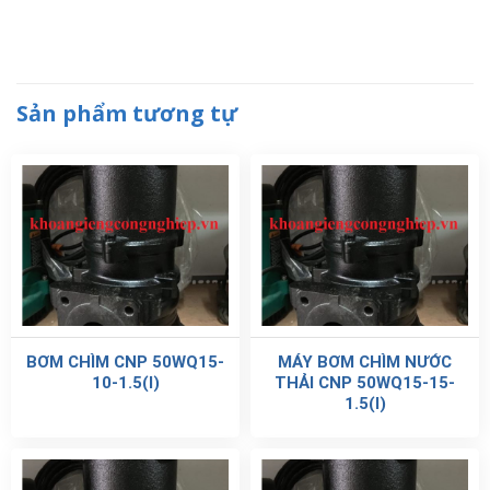
Sản phẩm tương tự
BƠM CHÌM CNP 50WQ15-
MÁY BƠM CHÌM NƯỚC
10-1.5(I)
THẢI CNP 50WQ15-15-
1.5(I)