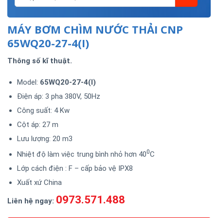
MÁY BƠM CHÌM NƯỚC THẢI CNP
65WQ20-27-4(I)
Thông số kĩ thuật.
Model:
65WQ20-27-4(I)
Điện áp: 3 pha 380V, 50Hz
Công suất: 4 Kw
Cột áp: 27 m
Lưu lượng: 20 m3
0
Nhiệt độ làm việc trung bình nhỏ hơn 40
C
Lớp cách điện : F – cấp bảo vệ IPX8
Xuất xứ China
0973.571.488
Liên hệ ngay: