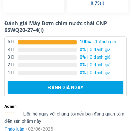
0.75(I)
Đánh giá Máy Bơm chìm nước thải CNP
65WQ20-27-4(I)
5
100%
| 1 đánh giá
4
0%
| 0 đánh giá
3
0%
| 0 đánh giá
2
0%
| 0 đánh giá
1
0%
| 0 đánh giá
ĐÁNH GIÁ NGAY
Admin
Liên hệ ngay với chúng tôi nếu bạn đang quan tâm
Được xếp
đến sản phẩm này
hạng
5
5
sao
Thảo luận
•
02/06/2025