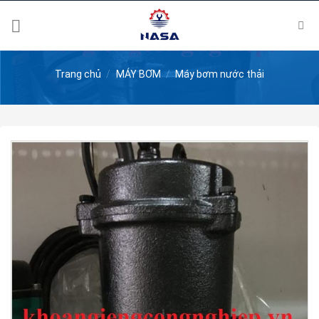
Skip
to
content
Trang chủ
/
MÁY BƠM
/
Máy bơm nước thải