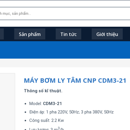
Sản phẩm
Tin tức
Giới thiệu
MÁY BƠM LY TÂM CNP CDM3-21
Thông số kĩ thuật.
Model:
CDM3-21
Điện áp: 1 pha 220V, 50Hz; 3 pha 380V, 50Hz
Công suất: 2.2 Kw
3
Lưu lượng: 3 m
/h