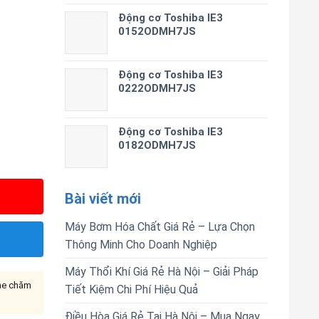
Động cơ Toshiba IE3
0152ODMH7JS
Động cơ Toshiba IE3
0222ODMH7JS
Động cơ Toshiba IE3
0182ODMH7JS
Bài viết mới
Máy Bơm Hóa Chất Giá Rẻ – Lựa Chọn
Thông Minh Cho Doanh Nghiệp
Máy Thổi Khí Giá Rẻ Hà Nội – Giải Pháp
ine chăm
Tiết Kiệm Chi Phí Hiệu Quả
Điều Hòa Giá Rẻ Tại Hà Nội – Mua Ngay