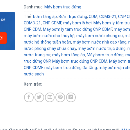
Danh mục:
Máy bơm trục đứng
Thẻ:
bơm tăng áp
,
Bơm trục đứng
,
CDM
,
CDM3-21
,
CNP 
 sẽ
CDM3-21
,
CNP CDMF
,
máy bơm lò hơi
,
Máy bơm ly tâm tr
CNP CDM
,
Máy bơm ly tâm trục đứng CNP CDMF
,
máy bơ
máy bơm nước cho thủy lợi
,
máy bơm nước chung cư
,
má
nước hệ thống tuần hoàn
,
máy bơm nước nhà cao tầng
,
nước phòng cháy chữa cháy
,
máy bơm nước trục đứng
,
m
nước trung cư
,
máy bơm tăng áp
,
Máy bơm trục đứng
,
m
trục đứng CNP
,
Máy bơm trục đứng CNP CDM
,
Máy bơm t
CNP CDMF
,
máy bơm trục đứng đa tầng
,
máy bơm vận ch
nước sạch
Xem trên: