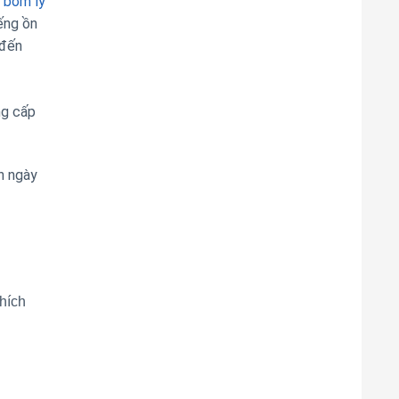
 bơm ly
ếng ồn
 đến
ng cấp
n ngày
hích