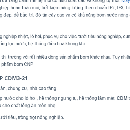
a tầng cánh thế hệ mới có hiệu suất cao và không tự mồi.
Máy
p hoàn toàn mới, tiết kiệm năng lượng theo chuẩn IE2, IE3, ti
áng đẹp, dễ bảo trì, độ tin cậy cao và có khả năng bơm nước nóng
nghiệp nhiệt, lò hơi, phục vụ cho việc tưới tiêu nông nghiệp, cu
ống lọc nước, hệ thống điều hoà không khí…
ị trường với rất nhiều dòng sản phẩm bơm khác nhau. Tuy nhiê
sản phẩm bơm CNP
NP CDM3-21
ân, chung cư, nhà cao tầng
p nước cho lò hơi, hệ thống ngưng tụ, hệ thống làm mát,
CDM
t
p cho chất lỏng ăn mòn nhẹ
ới tiêu, trồng trọt nông nghiệp.