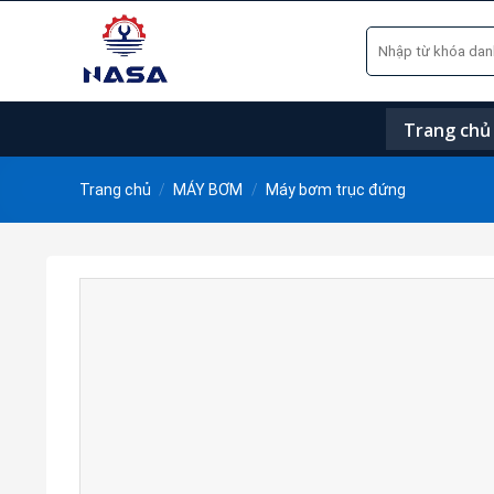
Skip
Tìm
to
kiếm:
content
Trang chủ
Trang chủ
/
MÁY BƠM
/
Máy bơm trục đứng