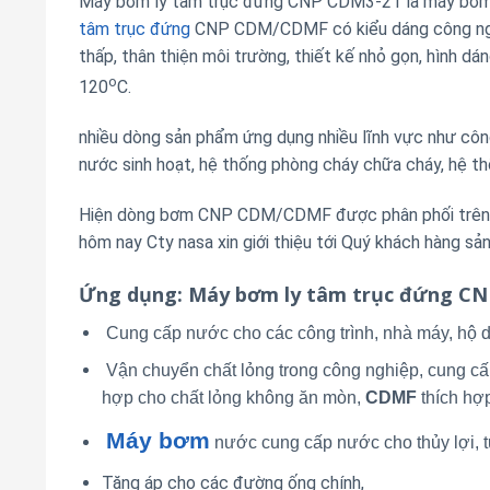
Máy bơm ly tâm trục đứng CNP CDM3-21 là máy bơm đ
tâm trục đứng
CNP CDM/CDMF có kiểu dáng công nghiệ
thấp, thân thiện môi trường, thiết kế nhỏ gọn, hình d
o
120
C.
nhiều dòng sản phẩm ứng dụng nhiều lĩnh vực như công 
nước sinh hoạt, hệ thống phòng cháy chữa cháy, hệ th
Hiện dòng bơm CNP CDM/CDMF được phân phối trên th
hôm nay Cty nasa xin giới thiệu tới Quý khách hàng 
Ứng dụng
: Máy bơm ly tâm trục đứng C
Cung cấp nước cho các công trình, nhà máy, hộ d
Vận chuyển chất lỏng trong công nghiệp, cung cấ
hợp cho chất lỏng không ăn mòn,
CDMF
thích hợ
Máy bơm
nước cung cấp nước cho thủy lợi, tư
Tăng áp cho các đường ống chính,