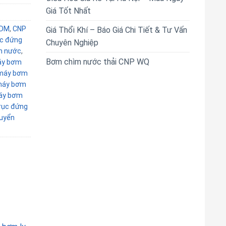
Giá Tốt Nhất
CDM
,
CNP
Giá Thổi Khí – Báo Giá Chi Tiết & Tư Vấn
ục đứng
Chuyên Nghiệp
m nước
,
Bơm chìm nước thải CNP WQ
y bơm
máy bơm
áy bơm
áy bơm
rục đứng
uyển