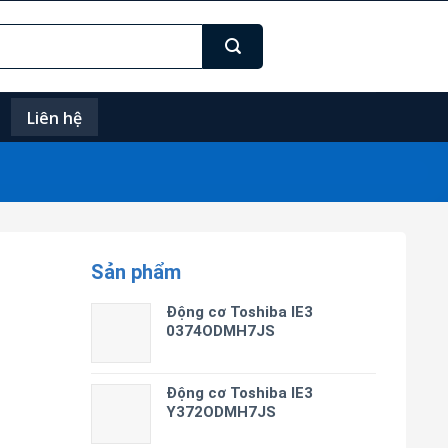
Liên hệ
Sản phẩm
Động cơ Toshiba IE3
0374ODMH7JS
Động cơ Toshiba IE3
Y372ODMH7JS