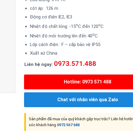
cột áp: 126 m
Động cơ điện IE2, IE3
o
o
Nhiệt độ chất lỏng: -15
C đến 120
C
o
Nhiệt độ môi trường lên đến 40
C
Lớp cách điện : F – cấp bảo vệ IP55
Xuất xứ China
0973.571.488
Liên hệ ngay:
Hotline: 0973 571 488
Chat với nhân viên qua Zalo
Sản phẩm đã mua của quý khách gặp trục trặc? Liên hệ hotl
sóc khách hàng
0972 567 688