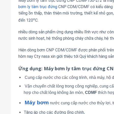
Máy bơm ly tâm trục đứng CNP CDMF150-2/2 là máy b
bơm ly tâm trục đứng
CNP CDM/CDMF có kiểu dáng côn
tiếng ồn thấp, thân thiện môi trường, thiết kế nhỏ gọ
o
đến 120
C.
nhiều dòng sản phẩm ứng dụng nhiều lĩnh vực như công 
nước sinh hoạt, hệ thống phòng cháy chữa cháy, hệ th
Hiện dòng bơm CNP CDM/CDMF được phân phối trên th
hôm nay Cty nasa xin giới thiệu tới Quý khách hàng 
Ứng dụng
: Máy bơm ly tâm trục đứng C
Cung cấp nước cho các công trình, nhà máy, hộ d
Vận chuyển chất lỏng trong công nghiệp, cung cấ
hợp cho chất lỏng không ăn mòn,
CDMF
thích hợ
Máy bơm
nước cung cấp nước cho thủy lợi, tư
Tăng áp cho các đường ống chính,