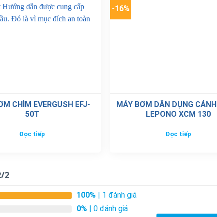
-16%
ƠM CHÌM EVERGUSH EFJ-
MÁY BƠM DÂN DỤNG CÁNH
50T
LEPONO XCM 130
Đọc tiếp
Đọc tiếp
/2
100%
| 1 đánh giá
0%
| 0 đánh giá