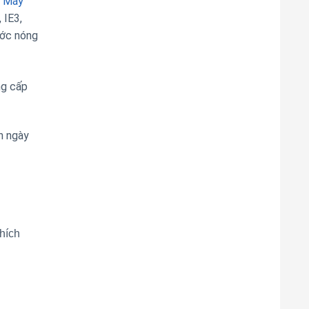
.
Máy
 IE3,
ước nóng
ng cấp
n ngày
hích