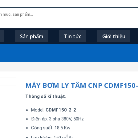
Sản phẩm
Tin tức
Giới thiệu
MÁY BƠM LY TÂM CNP CDMF150-
Thông số kĩ thuật.
Model:
CDMF150-2-2
Điện áp: 3 pha 380V, 50Hz
Công suất: 18.5 Kw
3
Lưu lượng: 150 m
/h