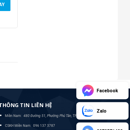
AY
Facebook
THÔNG TIN LIÊN HỆ
Zalo
Miền Nam:
480 Đường 51, Phường Phú Tân, TP Bình Dương
CSKH Miền Nam: 096 137 3787