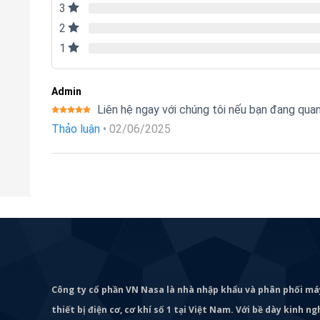
3
2
1
Admin
Liên hệ ngay với chúng tôi nếu bạn đang qu
Được xếp
Thảo luận
•
02/06/2025
hạng
5
5
sao
Công ty cổ phần VN Nasa là nhà nhập khẩu và phân phối m
thiết bị điện cơ, cơ khí số 1 tại Việt Nam. Với bề dày kinh 