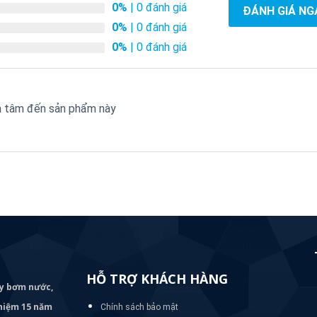
0%
| 0 đánh giá
ĐÁNH GIÁ NG
0%
| 0 đánh giá
0%
| 0 đánh giá
an tâm đến sản phẩm này
HỖ TRỢ KHÁCH HÀNG
áy bơm
nước,
nghiệm 15 năm
Chính sách bảo mật