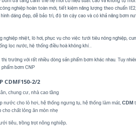
ơm đa tầng cánh thế hệ mới có hiệu suất cao và không tự mồi
g nghiệp hoàn toàn mới, tiết kiệm năng lượng theo chuẩn IE2,
n, hình dáng đẹp, dễ bảo trì, độ tin cậy cao và có khả năng bơm n
nghiệp nhiệt, lò hơi, phục vụ cho việc tưới tiêu nông nghiệp, cu
ống lọc nước, hệ thống điều hoà không khí…
ị trường với rất nhiều dòng sản phẩm bơm khác nhau. Tuy nhiê
sản phẩm bơm CNP
NP CDMF150-2/2
ân, chung cư, nhà cao tầng
p nước cho lò hơi, hệ thống ngưng tụ, hệ thống làm mát,
CDM
t
p cho chất lỏng ăn mòn nhẹ
ới tiêu, trồng trọt nông nghiệp.