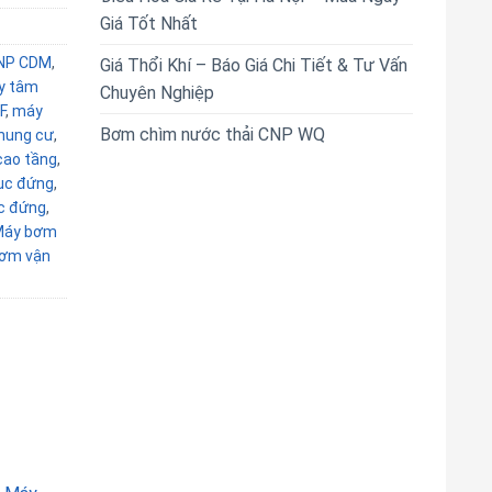
Giá Tốt Nhất
NP CDM
,
Giá Thổi Khí – Báo Giá Chi Tiết & Tư Vấn
y tâm
Chuyên Nghiệp
F
,
máy
Bơm chìm nước thải CNP WQ
hung cư
,
ao tầng
,
ục đứng
,
c đứng
,
Máy bơm
ơm vận