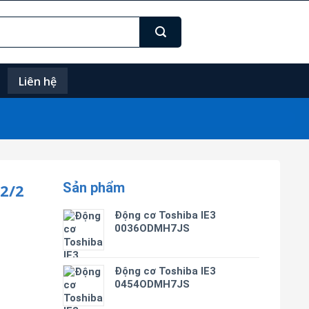
Liên hệ
Sản phẩm
2/2
Động cơ Toshiba IE3
0036ODMH7JS
Động cơ Toshiba IE3
0454ODMH7JS