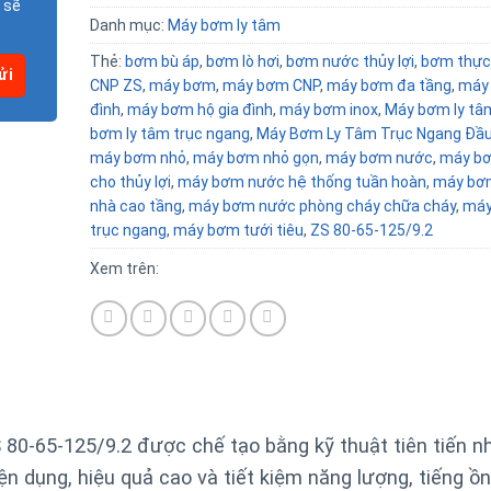
 sẽ
Danh mục:
Máy bơm ly tâm
Thẻ:
bơm bù áp
,
bơm lò hơi
,
bơm nước thủy lợi
,
bơm thực
CNP ZS
,
máy bơm
,
máy bơm CNP
,
máy bơm đa tầng
,
máy 
đình
,
máy bơm hộ gia đình
,
máy bơm inox
,
Máy bơm ly tâ
bơm ly tâm trục ngang
,
Máy Bơm Ly Tâm Trục Ngang Đầu
máy bơm nhỏ
,
máy bơm nhỏ gọn
,
máy bơm nước
,
máy b
cho thủy lợi
,
máy bơm nước hệ thống tuần hoàn
,
máy bơ
nhà cao tầng
,
máy bơm nước phòng cháy chữa cháy
,
máy
trục ngang
,
máy bơm tưới tiêu
,
ZS 80-65-125/9.2
Xem trên:
80-65-125/9.2 được chế tạo bằng kỹ thuật tiên tiến 
n dụng, hiệu quả cao và tiết kiệm năng lượng, tiếng ồn