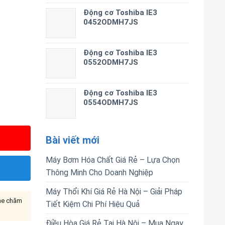
Động cơ Toshiba IE3
0452ODMH7JS
Động cơ Toshiba IE3
0552ODMH7JS
Động cơ Toshiba IE3
0554ODMH7JS
Bài viết mới
Máy Bơm Hóa Chất Giá Rẻ – Lựa Chọn
Thông Minh Cho Doanh Nghiệp
Máy Thổi Khí Giá Rẻ Hà Nội – Giải Pháp
ine chăm
Tiết Kiệm Chi Phí Hiệu Quả
Điều Hòa Giá Rẻ Tại Hà Nội – Mua Ngay