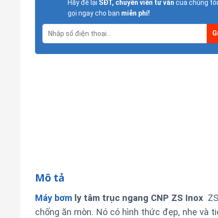
Hãy để lại
SĐT, chuyên viên tư vấn
của chúng tôi
gọi ngay cho bạn
miễn phí!
Mô tả
Máy bơm
ly tâm trục ngang CNP ZS Inox
ZS 
chống ăn mòn. Nó có hình thức đẹp, nhẹ và tiệ