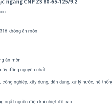
ục ngang CNP ZS 80-65-125/9.2
òn
316 không ăn mòn .
́ng ăn mòn
% dây đồng nguyên chất
 công nghiệp, xây dựng, dân dụng, xử lý nước, hệ thốn
g ngắt nguồn điện khi nhiệt độ cao