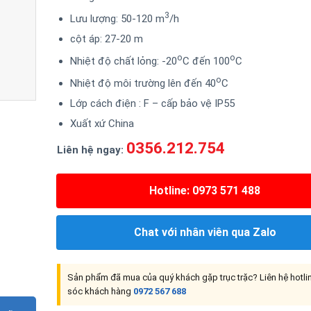
3
Lưu lượng: 50-120 m
/h
cột áp: 27-20 m
o
o
Nhiệt độ chất lỏng: -20
C đến 100
C
o
Nhiệt độ môi trường lên đến 40
C
Lớp cách điện : F – cấp bảo vệ IP55
Xuất xứ China
0356.212.754
Liên hệ ngay:
Hotline: 0973 571 488
Chat với nhân viên qua Zalo
Sản phẩm đã mua của quý khách gặp trục trặc? Liên hệ hotl
sóc khách hàng
0972 567 688