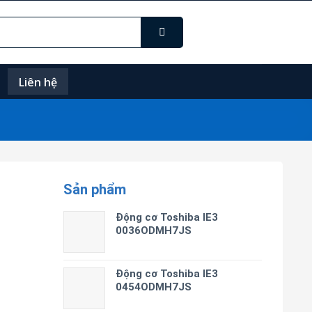
Liên hệ
Sản phẩm
Động cơ Toshiba IE3
0036ODMH7JS
Động cơ Toshiba IE3
0454ODMH7JS