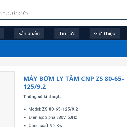
Sản phẩm
Tin tức
Giới thiệu
MÁY BƠM LY TÂM CNP ZS 80-65-
125/9.2
Thông số kĩ thuật.
Model:
ZS 80-65-125/9.2
Điện áp: 3 pha 380V, 50Hz
Công suất: 9.2 Kw