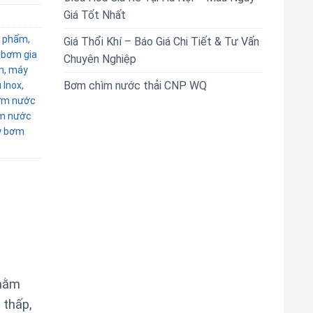
Giá Tốt Nhất
 phẩm
,
Giá Thổi Khí – Báo Giá Chi Tiết & Tư Vấn
bơm gia
Chuyên Nghiệp
m
,
máy
Bơm chìm nước thải CNP WQ
 Inox
,
ơm nước
m nước
 bơm
nhằm
 thấp,