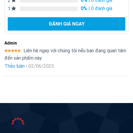
0%
| 0 đánh giá
2
0%
| 0 đánh giá
1
ĐÁNH GIÁ NGAY
Admin
Liên hệ ngay với chúng tôi nếu bạn đang quan tâm
Được xếp
đến sản phẩm này
hạng
5
5
sao
Thảo luận
•
02/06/2025