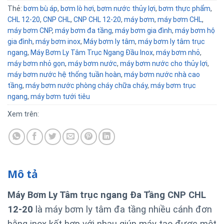
Thẻ:
bơm bù áp
,
bơm lò hơi
,
bơm nước thủy lợi
,
bơm thực phẩm
,
CHL 12-20
,
CNP CHL
,
CNP CHL 12-20
,
máy bơm
,
máy bơm CHL
,
máy bơm CNP
,
máy bơm đa tầng
,
máy bơm gia đình
,
máy bơm hộ
gia đình
,
máy bơm inox
,
Máy bơm ly tâm
,
máy bơm ly tâm trục
ngang
,
Máy Bơm Ly Tâm Trục Ngang Đầu Inox
,
máy bơm nhỏ
,
máy bơm nhỏ gọn
,
máy bơm nước
,
máy bơm nước cho thủy lợi
,
máy bơm nước hệ thống tuần hoàn
,
máy bơm nước nhà cao
tầng
,
máy bơm nước phòng cháy chữa cháy
,
máy bơm trục
ngang
,
máy bơm tưới tiêu
Xem trên:
Mô tả
Máy Bơm Ly Tâm trục ngang Đa Tầng CNP CHL
12-20
là máy bơm ly tâm đa tầng nhiều cánh đơn
bằng inox kết hợp với nhau giúp máy tạo được một