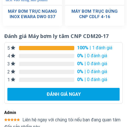
MÁY BƠM TRỤC NGANG
MÁY BƠM TRỤC ĐỨNG
INOX EWARA DWO 037
CNP CDLF 4-16
Đánh giá Máy bơm ly tâm CNP CDM20-17
100%
| 1 đánh giá
5
0%
| 0 đánh giá
4
0%
| 0 đánh giá
3
0%
| 0 đánh giá
2
0%
| 0 đánh giá
1
ĐÁNH GIÁ NGAY
Admin
Liên hệ ngay với chúng tôi nếu bạn đang quan tâm
Được xếp
đến sản phẩm này