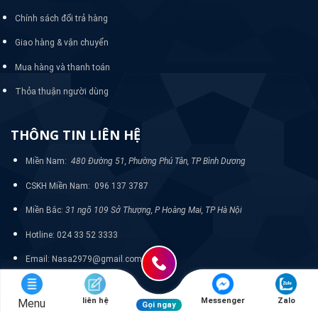
Chính sách đổi trả hàng
Giao hàng & vận chuyển
Mua hàng và thanh toán
Thỏa thuận người dùng
THÔNG TIN LIÊN HỆ
Miền Nam:
480 Đường 51, Phường Phú Tân, TP Bình Dương
CSKH Miền Nam: 096 137 3787
Miền Bắc:
31 ngõ 109 Sở Thượng, P Hoàng Mai, TP Hà Nội
Hotline: 024 33 52 3333
Email: Nasa2979@gmail.com
liên hệ
Messenger
Zalo
Menu
Gọi ngay