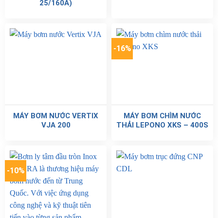
25/160A)
-16%
MÁY BƠM NƯỚC VERTIX
MÁY BƠM CHÌM NƯỚC
VJA 200
THẢI LEPONO XKS – 400S
-10%