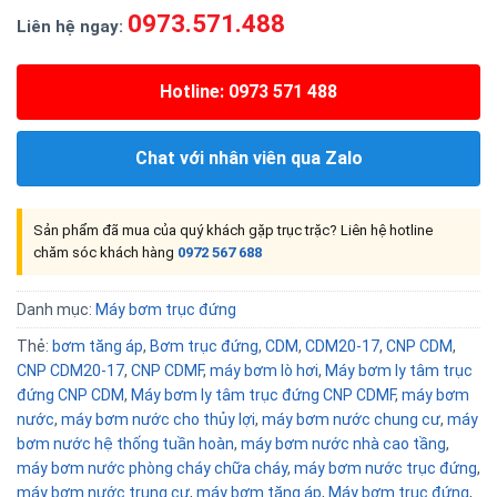
0973.571.488
Liên hệ ngay:
Hotline: 0973 571 488
Chat với nhân viên qua Zalo
Sản phẩm đã mua của quý khách gặp trục trặc? Liên hệ hotline
chăm sóc khách hàng
0972 567 688
Danh mục:
Máy bơm trục đứng
Thẻ:
bơm tăng áp
,
Bơm trục đứng
,
CDM
,
CDM20-17
,
CNP CDM
,
CNP CDM20-17
,
CNP CDMF
,
máy bơm lò hơi
,
Máy bơm ly tâm trục
đứng CNP CDM
,
Máy bơm ly tâm trục đứng CNP CDMF
,
máy bơm
nước
,
máy bơm nước cho thủy lợi
,
máy bơm nước chung cư
,
máy
bơm nước hệ thống tuần hoàn
,
máy bơm nước nhà cao tầng
,
máy bơm nước phòng cháy chữa cháy
,
máy bơm nước trục đứng
,
máy bơm nước trung cư
,
máy bơm tăng áp
,
Máy bơm trục đứng
,