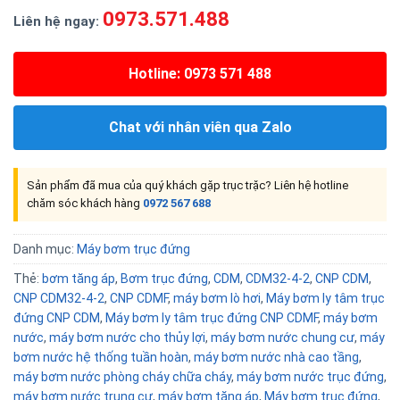
0973.571.488
Liên hệ ngay:
Hotline: 0973 571 488
Chat với nhân viên qua Zalo
Sản phẩm đã mua của quý khách gặp trục trặc? Liên hệ hotline
chăm sóc khách hàng
0972 567 688
Danh mục:
Máy bơm trục đứng
Thẻ:
bơm tăng áp
,
Bơm trục đứng
,
CDM
,
CDM32-4-2
,
CNP CDM
,
CNP CDM32-4-2
,
CNP CDMF
,
máy bơm lò hơi
,
Máy bơm ly tâm trục
đứng CNP CDM
,
Máy bơm ly tâm trục đứng CNP CDMF
,
máy bơm
nước
,
máy bơm nước cho thủy lợi
,
máy bơm nước chung cư
,
máy
bơm nước hệ thống tuần hoàn
,
máy bơm nước nhà cao tầng
,
máy bơm nước phòng cháy chữa cháy
,
máy bơm nước trục đứng
,
máy bơm nước trung cư
,
máy bơm tăng áp
,
Máy bơm trục đứng
,