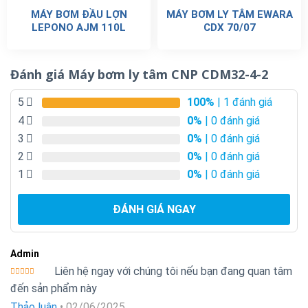
MÁY BƠM ĐẦU LỢN
MÁY BƠM LY TÂM EWARA
LEPONO AJM 110L
CDX 70/07
Đánh giá Máy bơm ly tâm CNP CDM32-4-2
5
100%
| 1 đánh giá
4
0%
| 0 đánh giá
3
0%
| 0 đánh giá
2
0%
| 0 đánh giá
1
0%
| 0 đánh giá
ĐÁNH GIÁ NGAY
Admin
Liên hệ ngay với chúng tôi nếu bạn đang quan tâm
Được xếp
đến sản phẩm này
hạng
5
5
sao
Thảo luận
•
02/06/2025