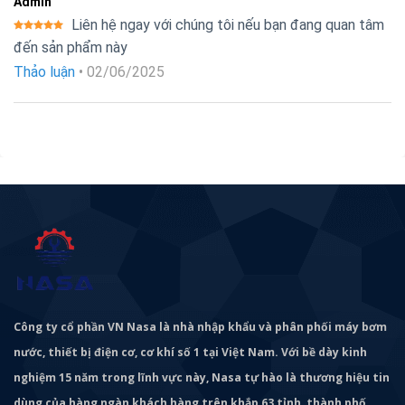
Admin
Liên hệ ngay với chúng tôi nếu bạn đang quan tâm
Được xếp
đến sản phẩm này
hạng
5
5
sao
Thảo luận
•
02/06/2025
Công ty cổ phần VN Nasa là nhà nhập khẩu và phân phối máy bơm
nước, thiết bị điện cơ, cơ khí số 1 tại Việt Nam. Với bề dày kinh
nghiệm 15 năm trong lĩnh vực này, Nasa tự hào là thương hiệu tin
dùng của hàng ngàn khách hàng trên khắp 63 tỉnh, thành phố.