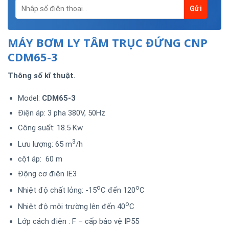
MÁY BƠM LY TÂM TRỤC ĐỨNG CNP
CDM65-3
Thông số kĩ thuật.
Model:
CDM65-3
Điện áp: 3 pha 380V, 50Hz
Công suất: 18.5 Kw
3
Lưu lượng: 65 m
/h
cột áp: 60 m
Động cơ điện IE3
o
o
Nhiệt độ chất lỏng: -15
C đến 120
C
o
Nhiệt độ môi trường lên đến 40
C
Lớp cách điện : F – cấp bảo vệ IP55