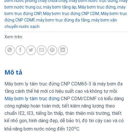
bơm nước phòng cháy chữa cháy
,
máy bơm nước trục đứng
,
máy
bơm nước trung cư
,
máy bơm tăng áp
,
Máy bơm trục đứng
,
máy
bơm trục đứng CNP
,
Máy bơm trục đứng CNP CDM
,
Máy bơm trục
đứng CNP CDMF
,
máy bơm trục đứng đa tầng
,
máy bơm vận
chuyển nước sạch
Xem trên:
Mô tả
Máy bơm ly tâm trục đứng CNP CDM65-3 là máy bơm đa
tầng cánh thế hệ mới có hiệu suất cao và không tự mồi.
Máy bơm ly tâm trục đứng
CNP CDM/CDMF có kiểu dáng
công nghiệp hoàn toàn mới, tiết kiệm năng lượng theo
chuẩn IE2, IE3, tiếng ồn thấp, thân thiện môi trường, thiết
kế nhỏ gọn, hình dáng đẹp, dễ bảo trì, độ tin cậy cao và có
o
khả năng bơm nước nóng đến 120
C.