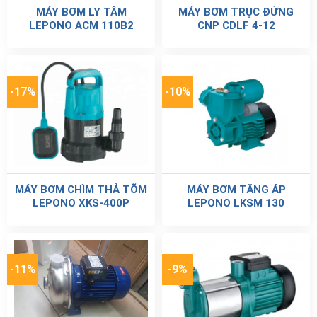
MÁY BƠM LY TÂM
MÁY BƠM TRỤC ĐỨNG
LEPONO ACM 110B2
CNP CDLF 4-12
-17%
-10%
MÁY BƠM CHÌM THẢ TÕM
MÁY BƠM TĂNG ÁP
LEPONO XKS-400P
LEPONO LKSM 130
-11%
-9%