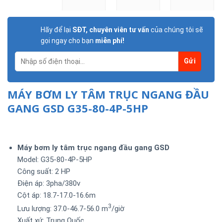
Hãy để lại
SĐT, chuyên viên tư vấn
của chúng tôi sẽ
gọi ngay cho bạn
miễn phí!
MÁY BƠM LY TÂM TRỤC NGANG ĐẦU
GANG GSD G35-80-4P-5HP
Máy bơm ly tâm trục ngang đầu gang GSD
Model: G35-80-4P-5HP
Công suất:
2
HP
Điện áp: 3pha/
380v
Cột áp: 18.7-17.0-16.6m
3
Lưu lượng:
37.0-46.7-56.0
m
/giờ
Xuất xứ:
Trung Quốc