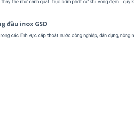
 thay thế như cánh quạt, trục bơm phớt cơ khí, vòng đệm… quý 
ng đầu inox GSD
rong các lĩnh vực cấp thoát nước công nghiệp, dân dụng, nông n