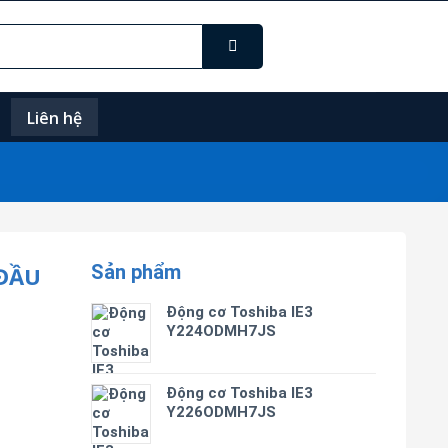
Liên hệ
Sản phẩm
ĐẦU
Động cơ Toshiba IE3
Y224ODMH7JS
Động cơ Toshiba IE3
Y226ODMH7JS