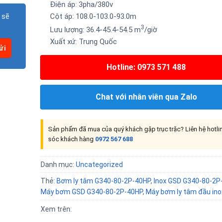
Điện áp: 3pha/
380v
Cột áp: 108.0-103.0-93.0m
 sẽ
3
Lưu lượng:
36.4-45.4-54.5
m
/giờ
Xuất xứ:
Trung Quốc
Hotline: 0973 571 488
Chat với nhân viên qua Zalo
Sản phẩm đã mua của quý khách gặp trục trặc? Liên hệ hotl
sóc khách hàng
0972 567 688
Danh mục:
Uncategorized
Thẻ:
Bơm ly tâm G340-80-2P-40HP
,
Inox GSD G340-80-2P
Máy bơm GSD G340-80-2P-40HP
,
Máy bơm ly tâm đầu in
Xem trên: