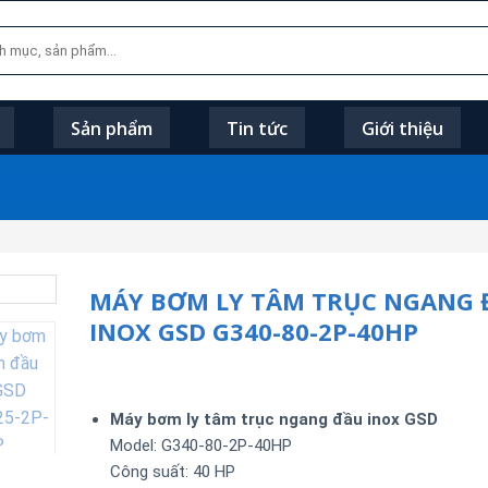
Sản phẩm
Tin tức
Giới thiệu
MÁY BƠM LY TÂM TRỤC NGANG 
INOX GSD G340-80-2P-40HP
Máy bơm ly tâm trục ngang đầu inox GSD
Model: G340-80-2P-40HP
Công suất:
40
HP