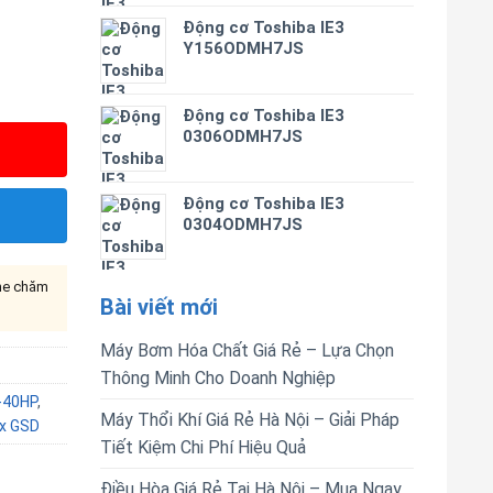
Động cơ Toshiba IE3
Y156ODMH7JS
Động cơ Toshiba IE3
0306ODMH7JS
Động cơ Toshiba IE3
0304ODMH7JS
ine chăm
Bài viết mới
Máy Bơm Hóa Chất Giá Rẻ – Lựa Chọn
Thông Minh Cho Doanh Nghiệp
-40HP
,
Máy Thổi Khí Giá Rẻ Hà Nội – Giải Pháp
ox GSD
Tiết Kiệm Chi Phí Hiệu Quả
Điều Hòa Giá Rẻ Tại Hà Nội – Mua Ngay