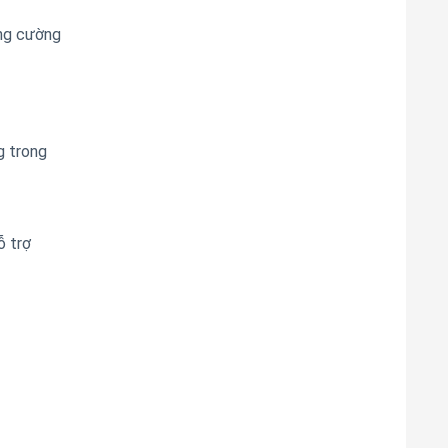
ăng cường
g trong
ỗ trợ