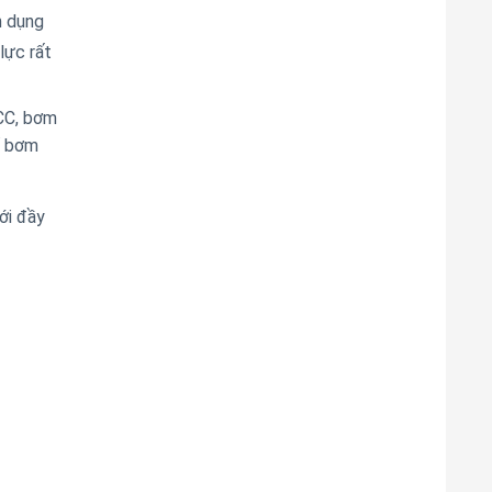
n dụng
lực rất
CCC, bơm
ể bơm
ới đầy