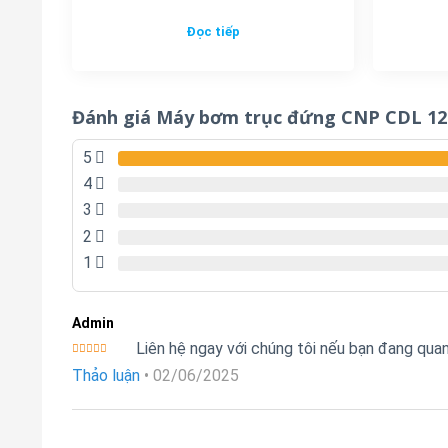
Đọc tiếp
Đánh giá Máy bơm trục đứng CNP CDL 12
5
4
3
2
1
Admin
Liên hệ ngay với chúng tôi nếu bạn đang qu
Được xếp
Thảo luận
•
02/06/2025
hạng
5
5
sao