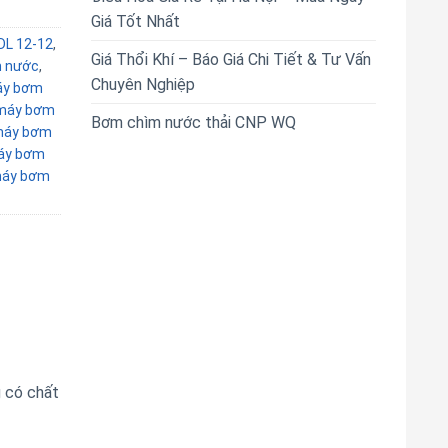
Giá Tốt Nhất
DL 12-12
,
Giá Thổi Khí – Báo Giá Chi Tiết & Tư Vấn
 nước
,
Chuyên Nghiệp
y bơm
máy bơm
Bơm chìm nước thải CNP WQ
áy bơm
áy bơm
áy bơm
 có chất