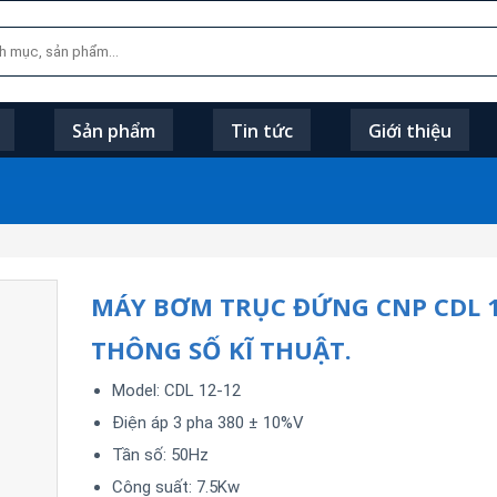
Sản phẩm
Tin tức
Giới thiệu
MÁY BƠM TRỤC ĐỨNG CNP CDL 1
THÔNG SỐ KĨ THUẬT.
Model: CDL 12-12
Điện áp 3 pha 380 ± 10%V
Tần số: 50Hz
Công suất: 7.5Kw