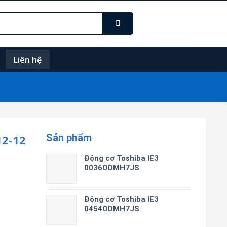
Liên hệ
Sản phẩm
2-12
Động cơ Toshiba IE3
0036ODMH7JS
Động cơ Toshiba IE3
0454ODMH7JS