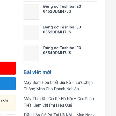
Động cơ Toshiba IE3
0452ODMH7JS
Động cơ Toshiba IE3
0552ODMH7JS
Động cơ Toshiba IE3
0554ODMH7JS
Bài viết mới
Máy Bơm Hóa Chất Giá Rẻ – Lựa Chọn
Thông Minh Cho Doanh Nghiệp
Máy Thổi Khí Giá Rẻ Hà Nội – Giải Pháp
ine chăm
Tiết Kiệm Chi Phí Hiệu Quả
Điều Hòa Giá Rẻ Tại Hà Nội – Mua Ngay