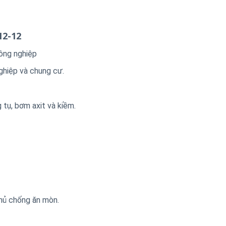
12-12
ông nghiệp
ghiệp và chung cư.
 tụ, bơm axit và kiềm.
hủ chống ăn mòn.