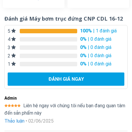
Đánh giá Máy bơm trục đứng CNP CDL 16-12
100%
| 1 đánh giá
5
0%
| 0 đánh giá
4
0%
| 0 đánh giá
3
0%
| 0 đánh giá
2
0%
| 0 đánh giá
1
ĐÁNH GIÁ NGAY
Admin
Liên hệ ngay với chúng tôi nếu bạn đang quan tâm
Được xếp
đến sản phẩm này
hạng
5
5
sao
Thảo luận
•
02/06/2025