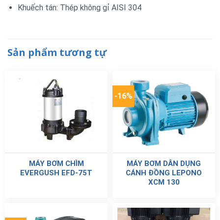
Khuếch tán: Thép không gỉ AISI 304
Sản phẩm tương tự
-16%
MÁY BƠM CHÌM
MÁY BƠM DÂN DỤNG
EVERGUSH EFD-75T
CÁNH ĐỒNG LEPONO
XCM 130