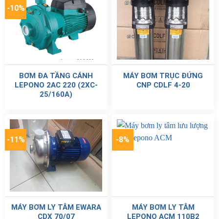
-10%
BƠM ĐA TẦNG CÁNH
MÁY BƠM TRỤC ĐỨNG
LEPONO 2AC 220 (2XC-
CNP CDLF 4-20
25/160A)
-11%
-8%
MÁY BƠM LY TÂM EWARA
MÁY BƠM LY TÂM
CDX 70/07
LEPONO ACM 110B2