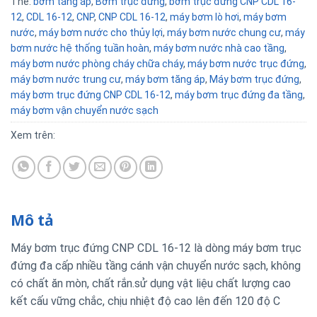
Thẻ:
bơm tăng áp
,
Bơm trục đứng
,
bơm trục đứng CNP CDL 16-
12
,
CDL 16-12
,
CNP
,
CNP CDL 16-12
,
máy bơm lò hơi
,
máy bơm
nước
,
máy bơm nước cho thủy lợi
,
máy bơm nước chung cư
,
máy
bơm nước hệ thống tuần hoàn
,
máy bơm nước nhà cao tầng
,
máy bơm nước phòng cháy chữa cháy
,
máy bơm nước trục đứng
,
máy bơm nước trung cư
,
máy bơm tăng áp
,
Máy bơm trục đứng
,
máy bơm trục đứng CNP CDL 16-12
,
máy bơm trục đứng đa tầng
,
máy bơm vận chuyển nước sạch
Xem trên:
Mô tả
Máy bơm trục đứng CNP CDL 16-12 là dòng máy bơm trục
đứng đa cấp nhiều tầng cánh vận chuyển nước sạch, không
có chất ăn mòn, chất rắn.sử dụng vật liệu chất lượng cao
kết cấu vững chắc, chịu nhiệt độ cao lên đến 120 độ C