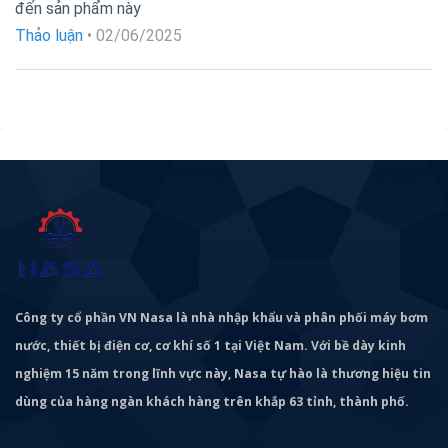
Được xếp
đến sản phẩm này
hạng
5
5
sao
Thảo luận
•
02/06/2025
Công ty cổ phần VN Nasa là nhà nhập khẩu và phân phối máy bơm
nước, thiết bị điện cơ, cơ khí số 1 tại Việt Nam. Với bề dày kinh
nghiệm 15 năm trong lĩnh vực này, Nasa tự hào là thương hiệu tin
dùng của hàng ngàn khách hàng trên khắp 63 tỉnh, thành phố.