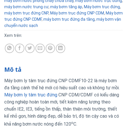
máy bơm nước phòng cháy chữa cháy
,
máy bơm nước trục đứng
,
máy bơm nước trung cư
,
máy bơm tăng áp
,
Máy bơm trục đứng
,
máy bơm trục đứng CNP
,
Máy bơm trục đứng CNP CDM
,
Máy bơm
trục đứng CNP CDMF
,
máy bơm trục đứng đa tầng
,
máy bơm vận
chuyển nước sạch
Xem trên:
Mô tả
Máy bơm ly tâm trục đứng CNP CDMF10-22 là máy bơm
đa tầng cánh thế hệ mới có hiệu suất cao và không tự mồi.
Máy bơm ly tâm trục đứng
CNP CDM/CDMF có kiểu dáng
công nghiệp hoàn toàn mới, tiết kiệm năng lượng theo
chuẩn IE2, IE3, tiếng ồn thấp, thân thiện môi trường, thiết
kế nhỏ gọn, hình dáng đẹp, dễ bảo trì, độ tin cậy cao và có
o
khả năng bơm nước nóng đến 120
C.