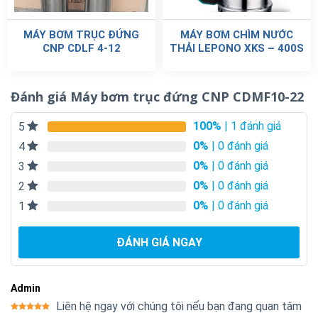
MÁY BƠM TRỤC ĐỨNG
MÁY BƠM CHÌM NƯỚC
CNP CDLF 4-12
THẢI LEPONO XKS – 400S
Đánh giá Máy bơm trục đứng CNP CDMF10-22
100%
| 1 đánh giá
5
0%
| 0 đánh giá
4
0%
| 0 đánh giá
3
0%
| 0 đánh giá
2
0%
| 0 đánh giá
1
ĐÁNH GIÁ NGAY
Admin
Liên hệ ngay với chúng tôi nếu bạn đang quan tâm