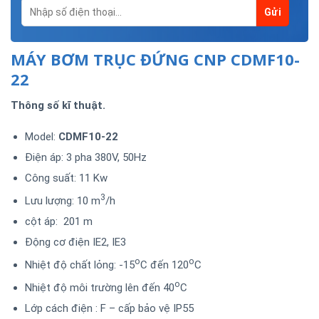
MÁY BƠM TRỤC ĐỨNG CNP CDMF10-
22
Thông số kĩ thuật.
Model:
CDMF10-22
Điện áp: 3 pha 380V, 50Hz
Công suất: 11 Kw
3
Lưu lượng: 10 m
/h
cột áp: 201 m
Động cơ điện IE2, IE3
o
o
Nhiệt độ chất lỏng: -15
C đến 120
C
o
Nhiệt độ môi trường lên đến 40
C
Lớp cách điện : F – cấp bảo vệ IP55