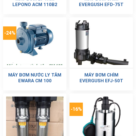
LEPONO ACM 110B2
EVERGUSH EFD-75T
-24%
MÁY BƠM NƯỚC LY TÂM
MÁY BƠM CHÌM
EWARA CM 100
EVERGUSH EFJ-50T
-16%