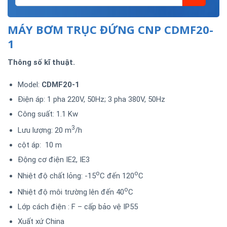
MÁY BƠM TRỤC ĐỨNG CNP CDMF20-
1
Thông số kĩ thuật.
Model:
CDMF20-1
Điện áp: 1 pha 220V, 50Hz; 3 pha 380V, 50Hz
Công suất: 1.1 Kw
3
Lưu lượng: 20 m
/h
cột áp: 10 m
Động cơ điện IE2, IE3
o
o
Nhiệt độ chất lỏng: -15
C đến 120
C
o
Nhiệt độ môi trường lên đến 40
C
Lớp cách điện : F – cấp bảo vệ IP55
Xuất xứ China