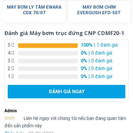
MÁY BƠM LY TÂM EWARA
MÁY BƠM CHÌM
CDX 70/07
EVERGUSH EFD-50T
Đánh giá Máy bơm trục đứng CNP CDMF20-1
5
100%
| 1 đánh giá
4
0%
| 0 đánh giá
3
0%
| 0 đánh giá
2
0%
| 0 đánh giá
1
0%
| 0 đánh giá
ĐÁNH GIÁ NGAY
Admin
Liên hệ ngay với chúng tôi nếu bạn đang quan tâm
Được xếp
đến sản phẩm này
hạng
5
5
sao