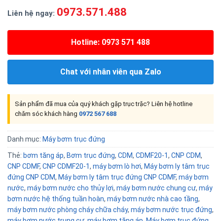
0973.571.488
Liên hệ ngay:
Hotline: 0973 571 488
Chat với nhân viên qua Zalo
Sản phẩm đã mua của quý khách gặp trục trặc? Liên hệ hotline
chăm sóc khách hàng
0972 567 688
Danh mục:
Máy bơm trục đứng
Thẻ:
bơm tăng áp
,
Bơm trục đứng
,
CDM
,
CDMF20-1
,
CNP CDM
,
CNP CDMF
,
CNP CDMF20-1
,
máy bơm lò hơi
,
Máy bơm ly tâm trục
đứng CNP CDM
,
Máy bơm ly tâm trục đứng CNP CDMF
,
máy bơm
nước
,
máy bơm nước cho thủy lợi
,
máy bơm nước chung cư
,
máy
bơm nước hệ thống tuần hoàn
,
máy bơm nước nhà cao tầng
,
máy bơm nước phòng cháy chữa cháy
,
máy bơm nước trục đứng
,
máy bơm nước trung cư
,
máy bơm tăng áp
,
Máy bơm trục đứng
,