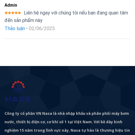
Admin
Liên hệ ngay với chúng tôi nếu bạn đang quan tâm
Được xếp
đến sản phẩm này
hạng
5
5
sao
Thảo luận
•
02/06/2025
Công ty cổ phần VN Nasa là nhà nhập khẩu và phân phối máy bơm
nước, thiết bị điện cơ, cơ khí số 1 tại Việt Nam. Với bề dày kinh
nghiệm 15 năm trong lĩnh vực này, Nasa tự hào là thương hiệu tin