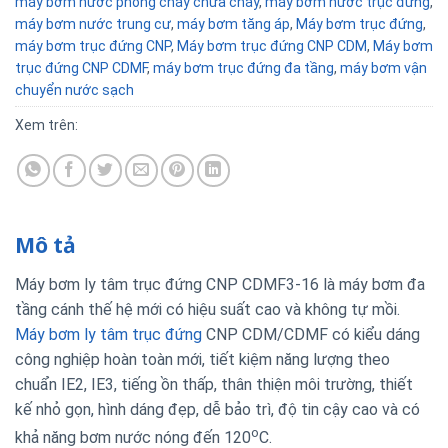
máy bơm nước phòng cháy chữa cháy
,
máy bơm nước trục đứng
,
máy bơm nước trung cư
,
máy bơm tăng áp
,
Máy bơm trục đứng
,
máy bơm trục đứng CNP
,
Máy bơm trục đứng CNP CDM
,
Máy bơm
trục đứng CNP CDMF
,
máy bơm trục đứng đa tầng
,
máy bơm vận
chuyển nước sạch
Xem trên:
Mô tả
Máy bơm ly tâm trục đứng CNP CDMF3-16 là máy bơm đa
tầng cánh thế hệ mới có hiệu suất cao và không tự mồi.
Máy bơm ly tâm trục đứng
CNP CDM/CDMF có kiểu dáng
công nghiệp hoàn toàn mới, tiết kiệm năng lượng theo
chuẩn IE2, IE3, tiếng ồn thấp, thân thiện môi trường, thiết
kế nhỏ gọn, hình dáng đẹp, dễ bảo trì, độ tin cậy cao và có
o
khả năng bơm nước nóng đến 120
C.