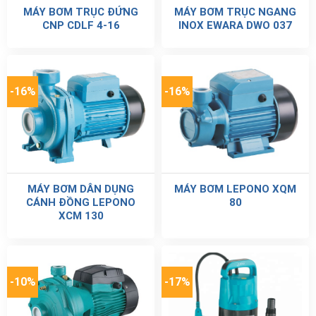
MÁY BƠM TRỤC ĐỨNG
MÁY BƠM TRỤC NGANG
CNP CDLF 4-16
INOX EWARA DWO 037
-16%
-16%
MÁY BƠM DÂN DỤNG
MÁY BƠM LEPONO XQM
CÁNH ĐỒNG LEPONO
80
XCM 130
-10%
-17%