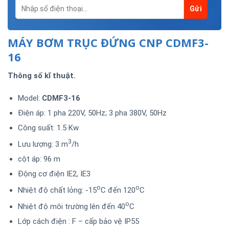
MÁY BƠM TRỤC ĐỨNG CNP CDMF3-
16
Thông số kĩ thuật.
Model:
CDMF3-16
Điện áp: 1 pha 220V, 50Hz; 3 pha 380V, 50Hz
Công suất: 1.5 Kw
3
Lưu lượng: 3 m
/h
cột áp: 96 m
Động cơ điện IE2, IE3
o
o
Nhiệt độ chất lỏng: -15
C đến 120
C
o
Nhiệt độ môi trường lên đến 40
C
Lớp cách điện : F – cấp bảo vệ IP55