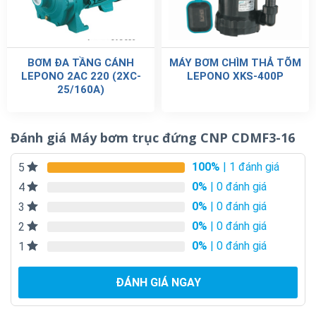
BƠM ĐA TẦNG CÁNH
MÁY BƠM CHÌM THẢ TÕM
LEPONO 2AC 220 (2XC-
LEPONO XKS-400P
25/160A)
Đánh giá Máy bơm trục đứng CNP CDMF3-16
100%
| 1 đánh giá
5
0%
| 0 đánh giá
4
0%
| 0 đánh giá
3
0%
| 0 đánh giá
2
0%
| 0 đánh giá
1
ĐÁNH GIÁ NGAY