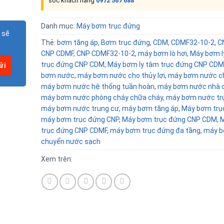
sóc khách hàng
0972 567 688
Danh mục:
Máy bơm trục đứng
 sẽ
Thẻ:
bơm tăng áp
,
Bơm trục đứng
,
CDM
,
CDMF32-10-2
,
C
CNP CDMF
,
CNP CDMF32-10-2
,
máy bơm lò hơi
,
Máy bơm l
trục đứng CNP CDM
,
Máy bơm ly tâm trục đứng CNP CDM
bơm nước
,
máy bơm nước cho thủy lợi
,
máy bơm nước c
máy bơm nước hệ thống tuần hoàn
,
máy bơm nước nhà c
máy bơm nước phòng cháy chữa cháy
,
máy bơm nước tr
máy bơm nước trung cư
,
máy bơm tăng áp
,
Máy bơm trụ
máy bơm trục đứng CNP
,
Máy bơm trục đứng CNP CDM
,
trục đứng CNP CDMF
,
máy bơm trục đứng đa tầng
,
máy b
chuyển nước sạch
Xem trên: