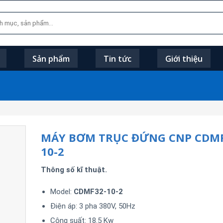
Sản phẩm
Tin tức
Giới thiệu
MÁY BƠM TRỤC ĐỨNG CNP CDMF
10-2
Thông số kĩ thuật.
Model:
CDMF32-10-2
Điện áp: 3 pha 380V, 50Hz
Công suất: 18.5 Kw