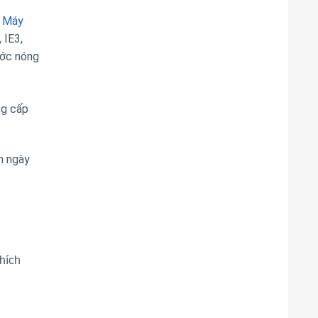
.
Máy
 IE3,
ước nóng
ng cấp
n ngày
hích