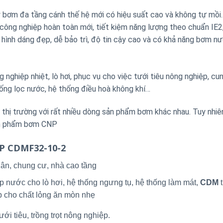
ơm đa tầng cánh thế hệ mới có hiệu suất cao và không tự mồi
g nghiệp hoàn toàn mới, tiết kiệm năng lượng theo chuẩn IE2,
n, hình dáng đẹp, dễ bảo trì, độ tin cậy cao và có khả năng bơm n
nghiệp nhiệt, lò hơi, phục vụ cho việc tưới tiêu nông nghiệp, cu
ống lọc nước, hệ thống điều hoà không khí…
ị trường với rất nhiều dòng sản phẩm bơm khác nhau. Tuy nhiê
sản phẩm bơm CNP
NP CDMF32-10-2
ân, chung cư, nhà cao tầng
p nước cho lò hơi, hệ thống ngưng tụ, hệ thống làm mát,
CDM
t
p cho chất lỏng ăn mòn nhẹ
ới tiêu, trồng trọt nông nghiệp.