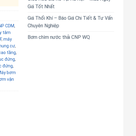
Giá Tốt Nhất
Giá Thổi Khí – Báo Giá Chi Tiết & Tư Vấn
Chuyên Nghiệp
NP CDM
,
y tâm
Bơm chìm nước thải CNP WQ
F
,
máy
hung cư
,
ao tầng
,
ục đứng
,
c đứng
,
Máy bơm
ơm vận