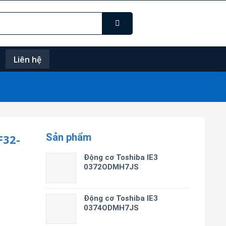
Liên hệ
Sản phẩm
32-
Động cơ Toshiba IE3
0372ODMH7JS
Động cơ Toshiba IE3
0374ODMH7JS