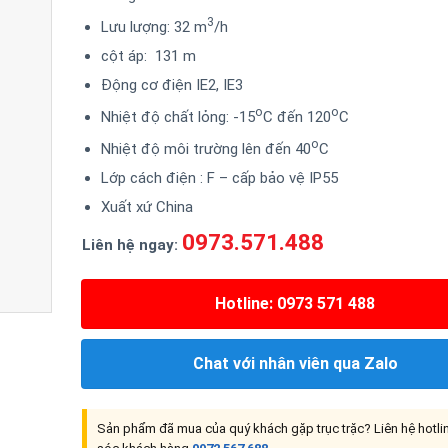
3
Lưu lượng: 32 m
/h
cột áp: 131 m
Động cơ điện IE2, IE3
o
o
Nhiệt độ chất lỏng: -15
C đến 120
C
o
Nhiệt độ môi trường lên đến 40
C
Lớp cách điện : F – cấp bảo vệ IP55
Xuất xứ China
0973.571.488
Liên hệ ngay:
Hotline: 0973 571 488
Chat với nhân viên qua Zalo
Sản phẩm đã mua của quý khách gặp trục trặc? Liên hệ hotl