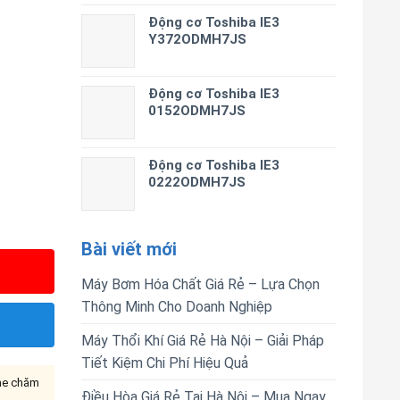
Động cơ Toshiba IE3
Y372ODMH7JS
Động cơ Toshiba IE3
0152ODMH7JS
Động cơ Toshiba IE3
0222ODMH7JS
Bài viết mới
Máy Bơm Hóa Chất Giá Rẻ – Lựa Chọn
Thông Minh Cho Doanh Nghiệp
Máy Thổi Khí Giá Rẻ Hà Nội – Giải Pháp
Tiết Kiệm Chi Phí Hiệu Quả
ine chăm
Điều Hòa Giá Rẻ Tại Hà Nội – Mua Ngay